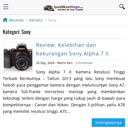
☰
Beranda
Kamera
Sony
Kategori: Sony
Review: Kelebihan dan
Kekurangan Sony Alpha 7 II
20 Sep, 2024
-
Netrix Ken
-
3 Komentar
Sony Alpha 7 II: Kamera Resolusi Tinggi
Terbaik Berikutnya – Tahun 2013 yang lalu Sony membuat
heboh para penggemar kamera dengan meluncurkan Sony A7,
kamera full-frame mirrorless mantap yang memberikan
teknologi terkini dengan harga yang cukup jauh di bawah para
kompetitornya : Canon dan Nikon. Dengan 3 pilihan, yaitu A7R
yang memiliki resolusi tinggi, A7S…
Selengkapnya