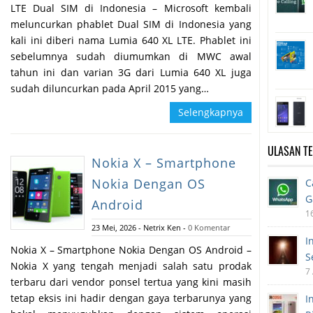
LTE Dual SIM di Indonesia – Microsoft kembali
meluncurkan phablet Dual SIM di Indonesia yang
kali ini diberi nama Lumia 640 XL LTE. Phablet ini
sebelumnya sudah diumumkan di MWC awal
tahun ini dan varian 3G dari Lumia 640 XL juga
sudah diluncurkan pada April 2015 yang…
Selengkapnya
ULASAN T
Nokia X – Smartphone
Nokia Dengan OS
C
G
Android
1
23 Mei, 2026
-
Netrix Ken
-
0 Komentar
I
Nokia X – Smartphone Nokia Dengan OS Android –
S
Nokia X yang tengah menjadi salah satu prodak
7
terbaru dari vendor ponsel tertua yang kini masih
tetap eksis ini hadir dengan gaya terbarunya yang
I