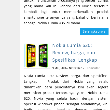
untuk meluncurkan prodaknya yang berseri Lumia,
yang mana kali ini vendor dari Nokia tersebut,
kembali lagi untuk memperkenalkan prodak
smartphone teranyarnya yang bakal di beri nama
sebagai Nokia Lumia 435, di mana…
Selengkapnya
Nokia Lumia 620:
Review, harga, dan
Spesifikasi Lengkap
9 Mei, 2026
-
Netrix Ken
-
0 Komentar
Nokia Lumia 620: Review, harga, dan Spesifikasi
Lengkap – Prodak dari Nokia yang selalu
dinantikan para pencintanya kini akan segera
meriliskan prodak terbarunya, yakni Nokia Lumia
620. Nokia yang selalu hadir dengan sistem
operasi windows phone sebagai andalannya, kini
hadir semakin lengkap dengan beberapa