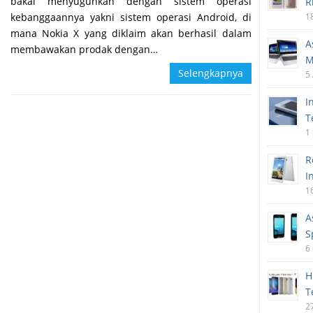
bakal menyuguhkan dengan sistem operasi
R
kebanggaannya yakni sistem operasi Android, di
1
mana Nokia X yang diklaim akan berhasil dalam
A
membawakan prodak dengan…
M
Selengkapnya
5
I
T
1
R
I
1
A
S
6
H
T
2