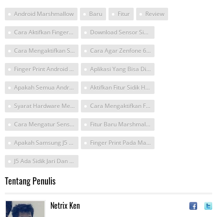
Android Marshmallow
Baru
Fitur
Review
Cara Aktifkan Fingerprint Samsung J5 Ke Marshmallow
Download Sensor Sidik Jari Untuk Marsmellow Di Hp Asus Selfie
Cara Mengaktifkan Sidik Jari Android Marshmallow
Cara Agar Zenfone 6 Menggunakan Fitur Fingerprint
Finger Print Android Os6
Aplikasi Yang Bisa Dijalankan Oleh Marshmallow
Apakah Semua Android Marshmallow Bisa Fingerprint
Aktifkan Fitur Sidik Hari Android Marshmallow Samsung J5
Syarat Hardware Menggunakan Marshmallow
Cara Mengaktifkan Fingerprint Android Marshmallow
Cara Mengatur Sensor Sidik Jari Pada Zenfone 2 Laser Marsmellow
Fitur Baru Marshmallow
Apakah Samsung J5 Yg Sudah Android Smartmallow Bisa Pakai Pinger Scan
Finger Print Pada Marshmallow Himax Y12
J5 Ada Sidik Jari Dan Marsmallow
Tentang Penulis
Netrix Ken