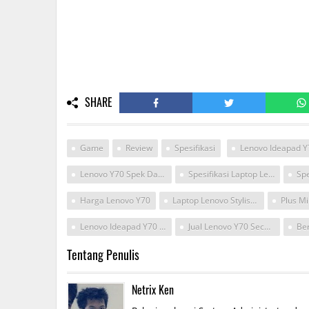
SHARE
Game
Review
Spesifikasi
Lenovo Ideapad Y
Lenovo Y70 Spek Dan Harga
Spesifikasi Laptop Lenovo IdeaPad Y70-70 0ID
Harga Lenovo Y70
Laptop Lenovo Stylish Game
Lenovo Ideapad Y70 70 0id
Jual Lenovo Y70 Second
Tentang Penulis
Netrix Ken