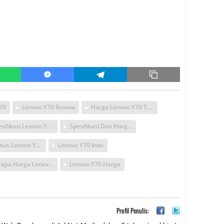
70
Lenovo Y70 Review
Harga Lenovo Y70 Touch 17"
Spesifikasi Lenovo Y70
Spesifikasi Dan Harga Lenovo Y70
Plus Minus Lenovo Y70-70 80DU00-20iD
Lenovo Y70 Indo
Berapa Harga Lenovo Y70
Lenovo Y70 Harga
Profil Penulis: