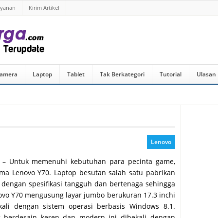
ayanan
Kirim Artikel
amera
Laptop
Tablet
Tak Berkategori
Tutorial
Ulasan
Lenovo
– Untuk memenuhi kebutuhan para pecinta game,
ama Lenovo Y70. Laptop besutan salah satu pabrikan
ai dengan spesifikasi tangguh dan bertenaga sehingga
vo Y70 mengusung layar jumbo berukuran 17.3 inchi
kali dengan sistem operasi berbasis Windows 8.1.
g berdesain keren dan modern ini dibekali dengan