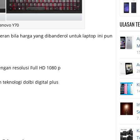
ULASAN T
Lenovo Y70
heran bila harga yang dibanderol untuk laptop ini pun
A
M
1
A
ngan resolusi Full HD 1080 p
2
eknologi dolbi digital plus
K
1
I
S
7
K
T