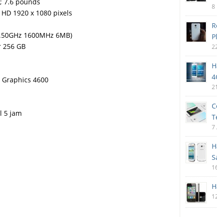
 ; 7.6 pounds
8
l HD 1920 x 1080 pixels
R
(2.50GHz 1600MHz 6MB)
P
r 256 GB
2
H
4
D Graphics 4600
2
C
l 5 jam
T
7
H
S
1
H
1