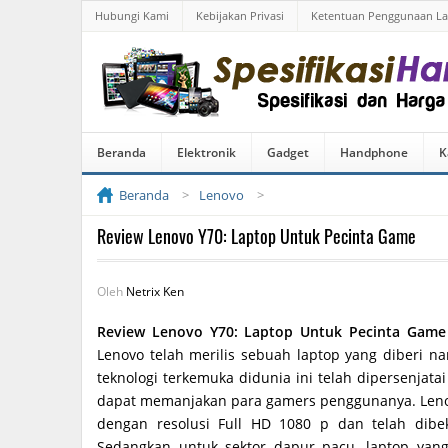
Hubungi Kami
Kebijakan Privasi
Ketentuan Penggunaan L
Beranda
Elektronik
Gadget
Handphone
K
Beranda
Lenovo
Review Lenovo Y70: Laptop Untuk Pecinta Game
Oleh
Netrix Ken
Review Lenovo Y70: Laptop Untuk Pecinta Game
Lenovo telah merilis sebuah laptop yang diberi n
teknologi terkemuka didunia ini telah dipersenjat
dapat memanjakan para gamers penggunanya. Leno
dengan resolusi Full HD 1080 p dan telah dibe
Sedangkan untuk sektor dapur pacu, laptop yan