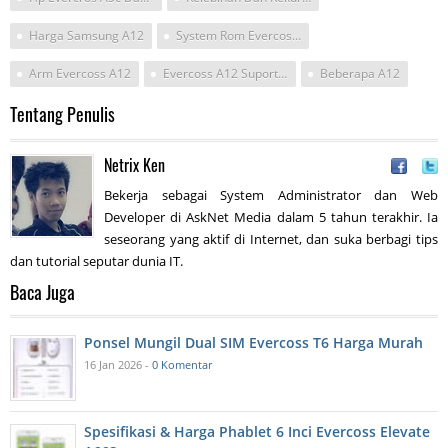
Harga Samsung A12
System Rom Evercoss A12
Arm Evercoss A12
Evercoss A12 Suport Otg
Beberapa A12
Tentang Penulis
Netrix Ken
Bekerja sebagai System Administrator dan Web
Developer di AskNet Media dalam 5 tahun terakhir. Ia
seseorang yang aktif di Internet, dan suka berbagi tips
dan tutorial seputar dunia IT.
Baca Juga
Ponsel Mungil Dual SIM Evercoss T6 Harga Murah
16 Jan 2026 -
0 Komentar
Spesifikasi & Harga Phablet 6 Inci Evercoss Elevate