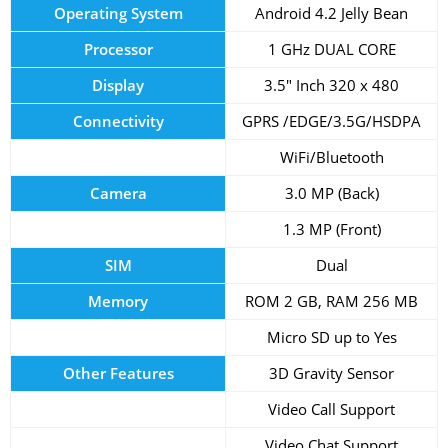
Operating System
Android 4.2 Jelly Bean
Processor
1 GHz DUAL CORE
Display
3.5″ Inch 320 x 480
Connectivity
GPRS /EDGE/3.5G/HSDPA
WiFi/Bluetooth
Camera
3.0 MP (Back)
1.3 MP (Front)
SIM
Dual
Memory
ROM 2 GB, RAM 256 MB
Micro SD up to Yes
Other Features
3D Gravity Sensor
Video Call Support
Video Chat Support