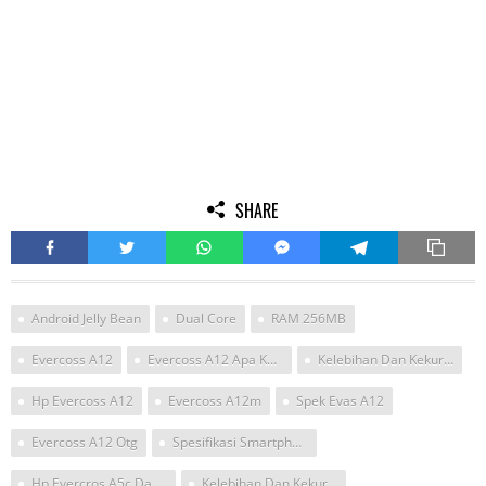
SHARE
Android Jelly Bean
Dual Core
RAM 256MB
Evercoss A12
Evercoss A12 Apa Kh Support Otg
Kelebihan Dan Kekurangan Hp Evercoss A12
Hp Evercoss A12
Evercoss A12m
Spek Evas A12
Evercoss A12 Otg
Spesifikasi Smartphone Evercoss
Hp Evercros A5c Dan A12
Kelebihan Dan Kekurangan Evercoss A12