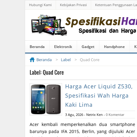
Hubungi Kami
Kebijakan Privasi
Ketentuan Penggunaan L
Beranda
Elektronik
Gadget
Handphone
K
Beranda
Label
Quad Core
Label: Quad Core
Harga Acer Liquid Z530,
Spesifikasi Wah Harga
Kaki Lima
3 Agu, 2026
-
Netrix Ken
-
0 Komentar
Acer kembali memperkenalkan dua smartphone
barunya pada IFA 2015, Berlin, yang dijuluki Acer