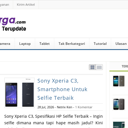
ayanan
Kirim Artikel
amera
Laptop
Tablet
Tak Berkategori
Tutorial
Ulasan
TER
Sony Xperia C3,
Smartphone Untuk
Selfie Terbaik
28 Jul, 2026
-
Netrix Ken
-
1 Komentar
Sony Xperia C3, Spesifikasi HP Selfie Terbaik – Ingin
selfie dimana mana tapi hape masih jadul? Kini