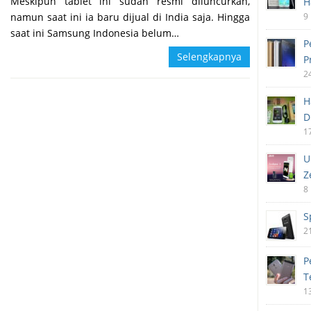
Meskipun tablet ini sudah resmi diluncurkan,
H
namun saat ini ia baru dijual di India saja. Hingga
9
saat ini Samsung Indonesia belum…
P
Selengkapnya
P
2
H
D
1
U
Z
8
S
2
P
T
1