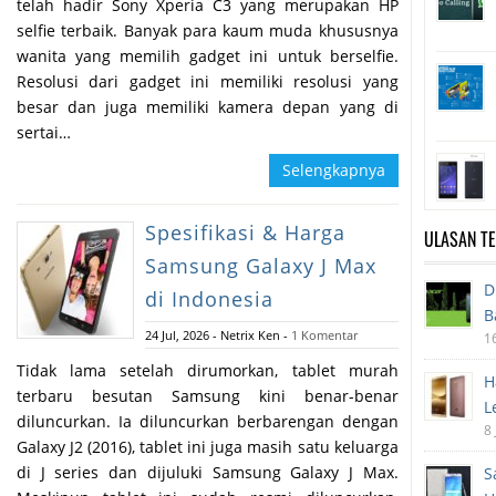
telah hadir Sony Xperia C3 yang merupakan HP
selfie terbaik. Banyak para kaum muda khususnya
wanita yang memilih gadget ini untuk berselfie.
Resolusi dari gadget ini memiliki resolusi yang
besar dan juga memiliki kamera depan yang di
sertai…
Selengkapnya
Spesifikasi & Harga
ULASAN T
Samsung Galaxy J Max
D
di Indonesia
B
24 Jul, 2026
-
Netrix Ken
-
1 Komentar
1
Tidak lama setelah dirumorkan, tablet murah
H
terbaru besutan Samsung kini benar-benar
L
diluncurkan. Ia diluncurkan berbarengan dengan
8
Galaxy J2 (2016), tablet ini juga masih satu keluarga
di J series dan dijuluki Samsung Galaxy J Max.
S