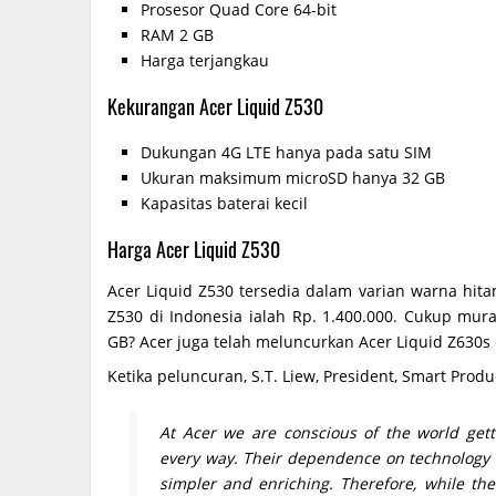
Prosesor Quad Core 64-bit
RAM 2 GB
Harga terjangkau
Kekurangan Acer Liquid Z530
Dukungan 4G LTE hanya pada satu SIM
Ukuran maksimum microSD hanya 32 GB
Kapasitas baterai kecil
Harga Acer Liquid Z530
Acer Liquid Z530 tersedia dalam varian warna hitam
Z530 di Indonesia ialah Rp. 1.400.000. Cukup m
GB? Acer juga telah meluncurkan Acer Liquid Z630s 
Ketika peluncuran, S.T. Liew, President, Smart Prod
At Acer we are conscious of the world get
every way. Their dependence on technology i
simpler and enriching. Therefore, while the