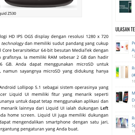
quid Z530
ULASAN T
logi HD IPS OGS display dengan resolusi 1280 x 720
P
p technology
dan memiliki sudut pandang yang cukup
A
d Core berarsitektur 64-bit besutan MediaTek dengan
1
 grafisnya. Ia memiliki RAM sebesar 2 GB dan hadir
 16 GB. Anda dapat menggunakan microSD untuk
R
i, namun sayangnya microSD yang didukung hanya
(
1
Android Lollipop 5.1 sebagai sistem operasinya yang
M
cer Liquid UI memiliki fitur yang menarik seperti
D
anya untuk dapat tetap menggunakan aplikasi dan
1
 menarik lainnya dari Liquid UI ialah dukungan
Left
da home screen. Liquid UI juga memiliki dukungan
R
dapat mengendalikan smartphone dengan satu jari,
S
tergantung pengaturan yang Anda buat.
1