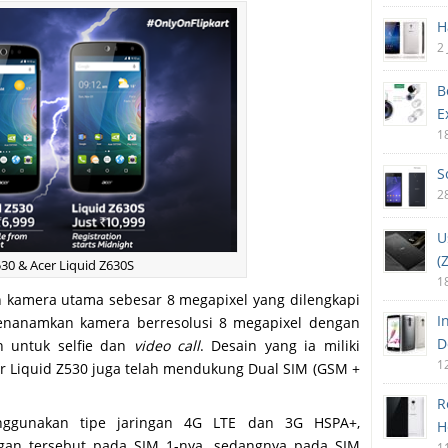
H
2 
B
E
1
S
2
U
(
30 & Acer Liquid Z630S
1
leh kamera utama sebesar 8 megapixel yang dilengkapi
I
menanamkan kamera berresolusi 8 megapixel dengan
D
n untuk selfie dan
video call
. Desain yang ia miliki
1
er Liquid Z530 juga telah mendukung Dual SIM (GSM +
R
enggunakan tipe jaringan 4G LTE dan 3G HSPA+,
H
ngan tersebut pada SIM 1-nya, sedangnya pada SIM
1