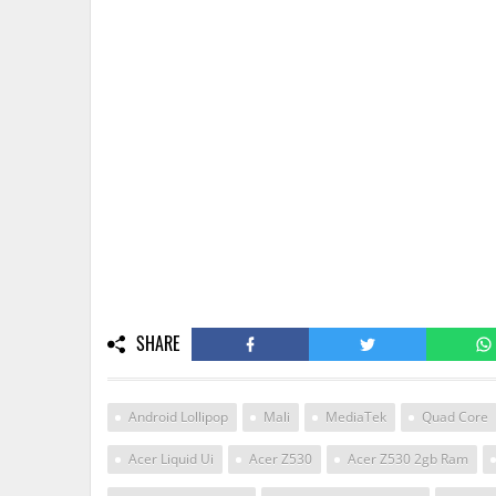
SHARE
Android Lollipop
Mali
MediaTek
Quad Core
Acer Liquid Ui
Acer Z530
Acer Z530 2gb Ram