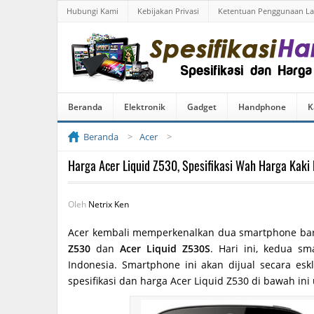
Hubungi Kami
Kebijakan Privasi
Ketentuan Penggunaan L
Beranda
Elektronik
Gadget
Handphone
K
Beranda
Acer
Harga Acer Liquid Z530, Spesifikasi Wah Harga Kaki
Oleh
Netrix Ken
Acer kembali memperkenalkan dua smartphone barun
Z530
dan
Acer Liquid Z530S
. Hari ini, kedua sm
Indonesia. Smartphone ini akan dijual secara es
spesifikasi dan harga Acer Liquid Z530 di bawah ini 