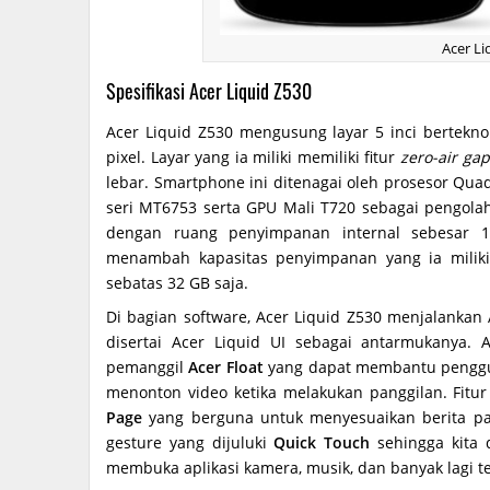
Acer Li
Spesifikasi Acer Liquid Z530
Acer Liquid Z530 mengusung layar 5 inci bertekno
pixel. Layar yang ia miliki memiliki fitur
zero-air ga
lebar. Smartphone ini ditenagai oleh prosesor Qua
seri MT6753 serta GPU Mali T720 sebagai pengolah
dengan ruang penyimpanan internal sebesar
menambah kapasitas penyimpanan yang ia milik
sebatas 32 GB saja.
Di bagian software, Acer Liquid Z530 menjalankan 
disertai Acer Liquid UI sebagai antarmukanya. A
pemanggil
Acer Float
yang dapat membantu penggun
menonton video ketika melakukan panggilan. Fitur
Page
yang berguna untuk menyesuaikan berita pa
gesture yang dijuluki
Quick Touch
sehingga kita 
membuka aplikasi kamera, musik, dan banyak lagi 