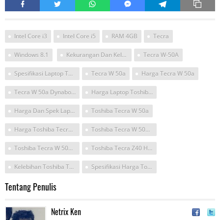
Intel Core i3
Intel Core i5
RAM 4GB
Tecra
Windows 8.1
Kekurangan Dan Kelebihan Toshiba Tectra Z40
Tecra W-50A
Spesifikasi Laptop Toshiba Tecra W 50a
Tecra W 50a
Harga Tecra W 50a
Tecra W 50a Dynabook Satellite Ws754
Harga Laptop Toshiba Tecra W 50a
Harga Dan Spek Laptop Toshiba Tecra W50
Toshiba Tecra W 50a
Harga Toshiba Tecra W 50a
Toshiba Tecra W 50a Harga
Toshiba Tecra W 50a Dynabook Satellite Ws754
Toshiba Tecra Z40 Harga
Kelebihan Toshiba Tecra
Spesifikasi Harga Toshiba Tecra W 50a
Tentang Penulis
Netrix Ken