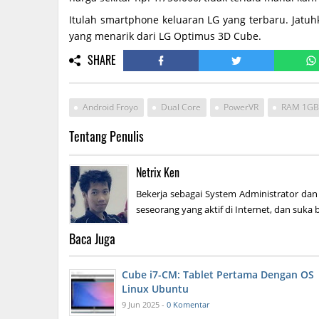
Itulah smartphone keluaran LG yang terbaru. Jatu
yang menarik dari LG Optimus 3D Cube.
SHARE
Android Froyo
Dual Core
PowerVR
RAM 1GB
Tentang Penulis
Netrix Ken
Bekerja sebagai System Administrator dan
seseorang yang aktif di Internet, dan suka b
Baca Juga
Cube i7-CM: Tablet Pertama Dengan OS
Linux Ubuntu
9 Jun 2025 -
0 Komentar