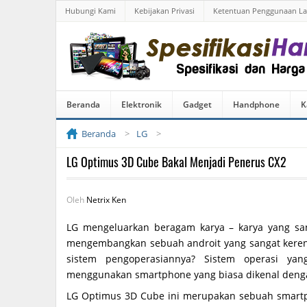
Hubungi Kami
Kebijakan Privasi
Ketentuan Penggunaan L
Beranda
Elektronik
Gadget
Handphone
K
Beranda
LG
LG Optimus 3D Cube Bakal Menjadi Penerus CX2
Oleh
Netrix Ken
LG mengeluarkan beragam karya – karya yang sang
mengembangkan sebuah androit yang sangat kere
sistem pengoperasiannya? Sistem operasi ya
menggunakan smartphone yang biasa dikenal denga
LG Optimus 3D Cube ini merupakan sebuah smart