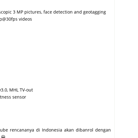
scopic 3 MP pictures, face detection and geotagging
0p@30fps videos
v3.0, MHL TV-out
htness sensor
Cube rencananya di Indonesia akan dibanrol dengan
 😀