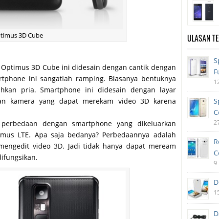
ptimus 3D Cube
ULASAN T
S
 Optimus 3D Cube ini didesain dengan cantik dengan
F
rtphone ini sangatlah ramping. Biasanya bentuknya
1
ahkan pria. Smartphone ini didesain dengan layar
ngan kamera yang dapat merekam video 3D karena
S
C
2
i perbedaan dengan smartphone yang dikeluarkan
timus LTE. Apa saja bedanya? Perbedaannya adalah
R
mengedit video 3D. Jadi tidak hanya dapat meream
C
difungsikan.
9
D
1
D