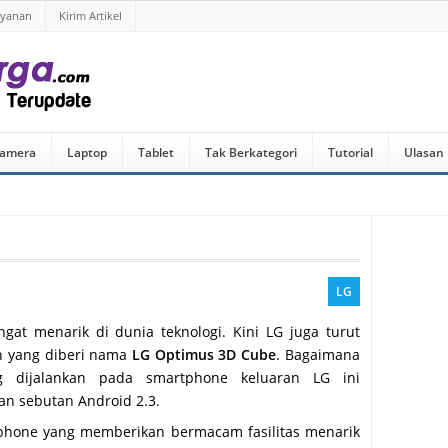
ayanan
Kirim Artikel
amera
Laptop
Tablet
Tak Berkategori
Tutorial
Ulasan
LG
at menarik di dunia teknologi. Kini LG juga turut
n yang diberi nama
LG Optimus 3D Cube
. Bagaimana
ng dijalankan pada smartphone keluaran LG ini
n sebutan Android 2.3.
phone yang memberikan bermacam fasilitas menarik