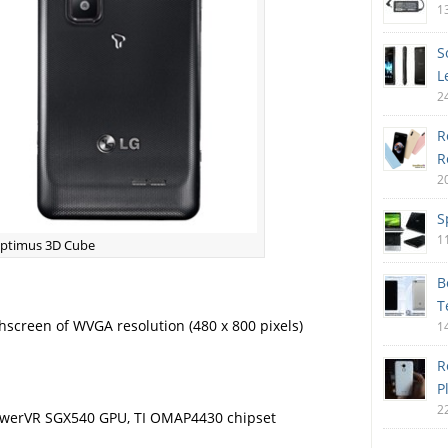
1
S
L
2
R
R
2
S
1
Optimus 3D Cube
B
T
hscreen of WVGA resolution (480 x 800 pixels)
1
R
P
2
owerVR SGX540 GPU, TI OMAP4430 chipset