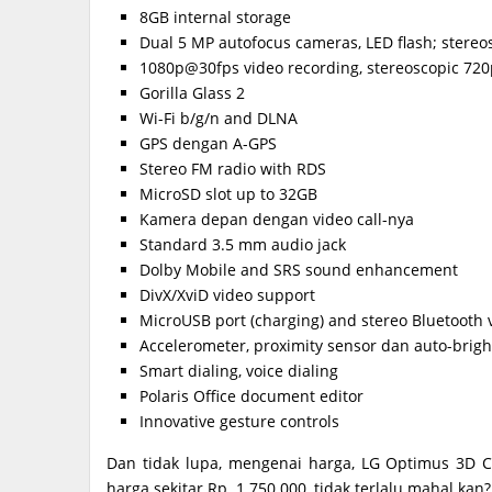
8GB internal storage
Dual 5 MP autofocus cameras, LED flash; stereo
1080p@30fps video recording, stereoscopic 72
Gorilla Glass 2
Wi-Fi b/g/n and DLNA
GPS dengan A-GPS
Stereo FM radio with RDS
MicroSD slot up to 32GB
Kamera depan dengan video call-nya
Standard 3.5 mm audio jack
Dolby Mobile and SRS sound enhancement
DivX/XviD video support
MicroUSB port (charging) and stereo Bluetooth 
Accelerometer, proximity sensor dan auto-brig
Smart dialing, voice dialing
Polaris Office document editor
Innovative gesture controls
Dan tidak lupa, mengenai harga, LG Optimus 3D 
harga sekitar Rp. 1.750.000, tidak terlalu mahal kan?