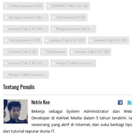
Tablet Lenovo A720
LENOVO TAB 2 A7-20
Berapa Lenovo Tab 2 A7-10
Tab Lenovo A720
Lenovo Tab 2 A7-20 8GB
Harga Lenovo Tab 2 A7-20
Tab Lenovo A7-20f
Lenovo Tab 2 A7-20f
Lenovo Tab2 A7 20f
Lenovo Tab 2 20
Tab Lenovo
Lenovo Tab 2 A7 20f
Lenovo Tab 2 A7-20 Harga
Harga Tablet Lenovo A720
Harga Tablet Lenovo A720 Desember 2016
Tentang Penulis
Netrix Ken
Bekerja sebagai System Administrator dan Web
Developer di AskNet Media dalam 5 tahun terakhir. Ia
seseorang yang aktif di Internet, dan suka berbagi tips
dan tutorial seputar dunia IT.