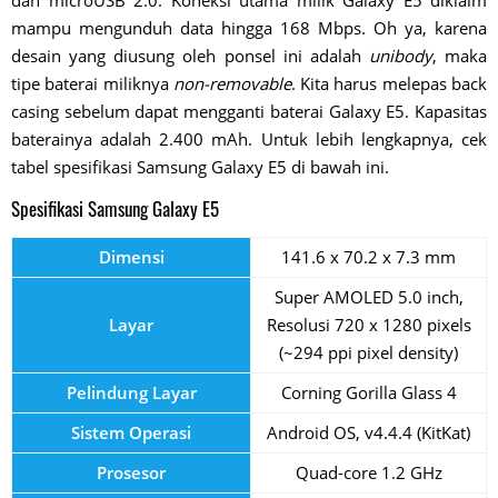
dan microUSB 2.0. Koneksi utama milik Galaxy E5 diklaim
mampu mengunduh data hingga 168 Mbps. Oh ya, karena
desain yang diusung oleh ponsel ini adalah
unibody
, maka
tipe baterai miliknya
non-removable
. Kita harus melepas back
casing sebelum dapat mengganti baterai Galaxy E5. Kapasitas
baterainya adalah 2.400 mAh. Untuk lebih lengkapnya, cek
tabel spesifikasi Samsung Galaxy E5 di bawah ini.
Spesifikasi Samsung Galaxy E5
Dimensi
141.6 x 70.2 x 7.3 mm
Super AMOLED 5.0 inch,
Layar
Resolusi 720 x 1280 pixels
(~294 ppi pixel density)
Pelindung Layar
Corning Gorilla Glass 4
Sistem Operasi
Android OS, v4.4.4 (KitKat)
Prosesor
Quad-core 1.2 GHz