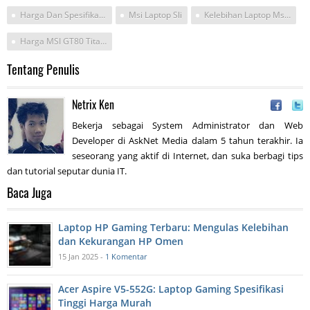
Harga Dan Spesifikasi Msi Gt80
Msi Laptop Sli
Kelebihan Laptop Msi Titan
Harga MSI GT80 Titan SLI
Tentang Penulis
Netrix Ken
Bekerja sebagai System Administrator dan Web
Developer di AskNet Media dalam 5 tahun terakhir. Ia
seseorang yang aktif di Internet, dan suka berbagi tips
dan tutorial seputar dunia IT.
Baca Juga
Laptop HP Gaming Terbaru: Mengulas Kelebihan
dan Kekurangan HP Omen
15 Jan 2025 -
1 Komentar
Acer Aspire V5-552G: Laptop Gaming Spesifikasi
Tinggi Harga Murah