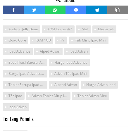
Android Jelly Bean
ARM Cortex-A7
Mali
MediaTek
Quad Core
RAM 1GB
TV
Tab Mirip Ipad Mini
Ipad Advance
Aiped Advan
Ipad Advan
Spesifikasi Baterai Advan T5c
Harga Ipad Advance
Barga Ipad Advances T
Advan T5c Ipad Mini
Tablet Serupa Ipad Mini
Aipead Advan
Harga Advan Iped
T5c Ipad
Advan Tablet Mirip Ipad
Tablet Advan Mini
Iped Advan
Tentang Penulis