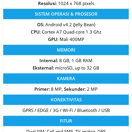
Resolusi:
1024 x 768 pixels
SISTEM OPERASI & PROSESOR
OS:
Android v4.2 (Jelly Bean)
CPU:
Cortex A7 Quad-core 1.3 Ghz
GPU:
Mali 400MP
MEMORI
Internal:
8 GB, 1 GB RAM
Eksternal:
microSD, up to 32 GB
KAMERA
Primer:
8 MP,
Sekunder:
2 MP
KONEKTIVITAS
GPRS / EDGE / 3G / Wi-Fi / Bluetooth / USB
FITUR
Dual SIM, Call and SMS, TV analog, GPS