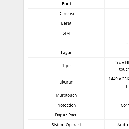
Bodi
Dimensi
Berat
SIM
–
Layar
True HD
Tipe
touc
1440 x 256
Ukuran
p
Multitouch
Protection
Corn
Dapur Pacu
Sistem Operasi
Androi