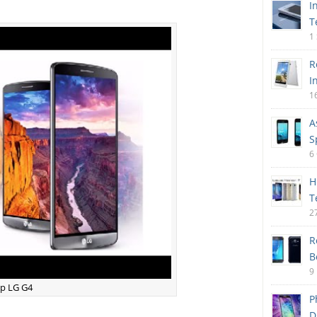
I
T
1
R
I
1
A
S
6
H
T
2
R
B
9
p LG G4
P
D