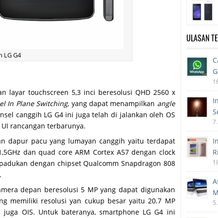
ULASAN T
n LG G4
C
G
1
an layar touchscreen 5,3 inci beresolusi QHD 2560 x
I
el In Plane Switching
, yang dapat menampilkan
angle
S
nsel canggih LG G4 ini juga telah di jalankan oleh OS
7
 UI rancangan terbarunya.
an dapur pacu yang lumayan canggih yaitu terdapat
I
1,5GHz dan quad core ARM Cortex A57 dengan clock
R
1
 di padukan dengan chipset Qualcomm Snapdragon 808
.
A
kamera depan beresolusi 5 MP yang dapat digunakan
M
ng memiliki resolusi yan cukup besar yaitu 20.7 MP
5
n juga OIS. Untuk bateranya, smartphone LG G4 ini