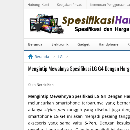
Hubungi Kami
Kebijakan Privasi
Ketentuan Penggunaan L
Beranda
Elektronik
Gadget
Handphone
K
Beranda
LG
Mengintip Mewahnya Spesifikasi LG G4 Dengan Harg
Oleh
Netrix Ken
Mengintip Mewahnya Spesifikasi LG G4 Dengan Ha
meluncurkan smartphone terbarunya yang bern
adanya
stylus pen
canggih yang disebut juga d
smartphone LG G4 ini akan menjadi pesaing tangg
aksesoris yang sama yaitu
S-Pen
. Dengan kesuks
membuat perusahaan LG ingin mengijuti jejaknya d