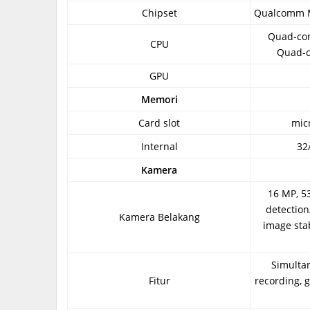
Chipset
Qualcomm 
Quad-cor
CPU
Quad-c
GPU
Memori
Card slot
mic
Internal
32
Kamera
16 MP, 53
detection
Kamera Belakang
image stab
Simulta
Fitur
recording, g