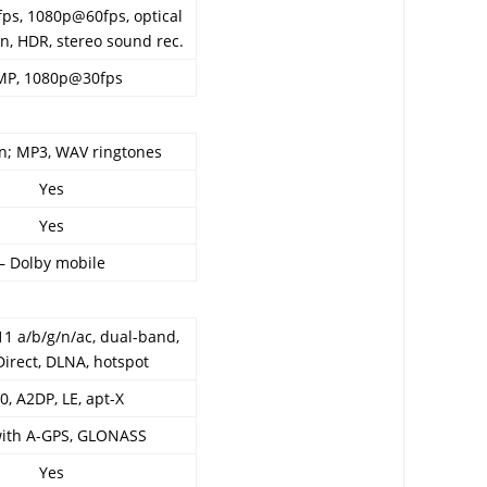
ps, 1080p@60fps, optical
on, HDR, stereo sound rec.
MP, 1080p@30fps
on; MP3, WAV ringtones
Yes
Yes
– Dolby mobile
11 a/b/g/n/ac, dual-band,
Direct, DLNA, hotspot
0, A2DP, LE, apt-X
with A-GPS, GLONASS
Yes