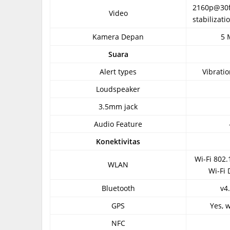
2160p@30f
Video
stabilizati
Kamera Depan
5 
Suara
Alert types
Vibrati
Loudspeaker
3.5mm jack
Audio Feature
Konektivitas
Wi-Fi 802.
WLAN
Wi-Fi 
Bluetooth
v4.
GPS
Yes, 
NFC