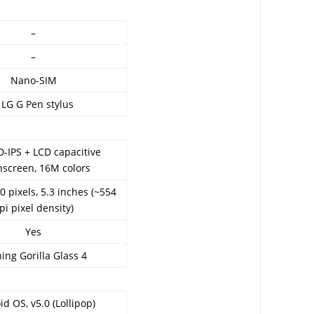
–
–
Nano-SIM
 LG G Pen stylus
-IPS + LCD capacitive
hscreen, 16M colors
0 pixels, 5.3 inches (~554
pi pixel density)
Yes
ing Gorilla Glass 4
d OS, v5.0 (Lollipop)