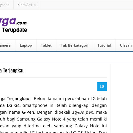
ayanan
Kirim Artikel
amera
Laptop
Tablet
Tak Berkategori
Tutorial
Ulasan
a Terjangkau
LG
rga Terjangkau
– Belum lama ini perusahaan LG telah
ama
LG G4
. Smartphone ini telah dilengkapi dengan
engan nama
G-Pen
. Dengan dibekali
stylus pen
, maka
uh bagi Samsung Galaxy Note 4 yang telah memiliki
esan yang diterima oleh samsung Galaxy Note ini
engan merilis LG terbarunya yaitu LG G3 Stylus. Dan