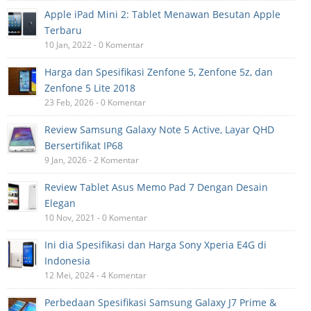
Apple iPad Mini 2: Tablet Menawan Besutan Apple
Terbaru
10 Jan, 2022 - 0 Komentar
Harga dan Spesifikasi Zenfone 5, Zenfone 5z, dan
Zenfone 5 Lite 2018
23 Feb, 2026 - 0 Komentar
Review Samsung Galaxy Note 5 Active, Layar QHD
Bersertifikat IP68
9 Jan, 2026 - 2 Komentar
Review Tablet Asus Memo Pad 7 Dengan Desain
Elegan
10 Nov, 2021 - 0 Komentar
Ini dia Spesifikasi dan Harga Sony Xperia E4G di
Indonesia
12 Mei, 2024 - 4 Komentar
Perbedaan Spesifikasi Samsung Galaxy J7 Prime &