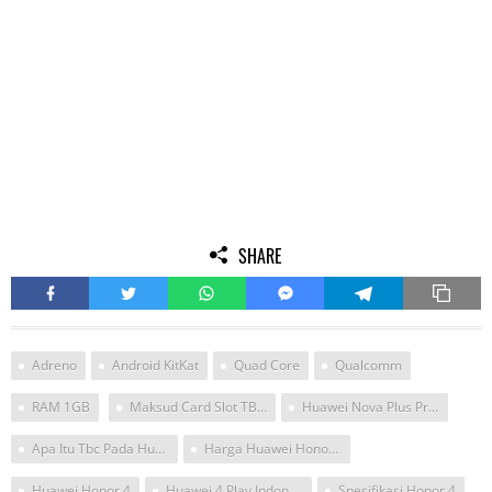
SHARE
Adreno
Android KitKat
Quad Core
Qualcomm
RAM 1GB
Maksud Card Slot TBC Di Huawei Honor 4 Play
Huawei Nova Plus Price In Pakistan
Apa Itu Tbc Pada Huawei Honor 4 Play
Harga Huawei Honor 4
Huawei Honor 4
Huawei 4 Play Indonesia
Spesifikasi Honor 4