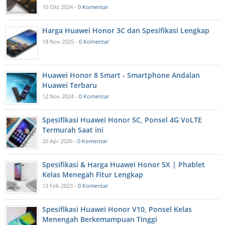
10 Okt 2024 -
0 Komentar
Harga Huawei Honor 3C dan Spesifikasi Lengkap
18 Nov 2025 -
0 Komentar
Huawei Honor 8 Smart - Smartphone Andalan
Huawei Terbaru
12 Nov 2024 -
0 Komentar
Spesifikasi Huawei Honor 5C, Ponsel 4G VoLTE
Termurah Saat ini
20 Apr 2026 -
0 Komentar
Spesifikasi & Harga Huawei Honor 5X | Phablet
Kelas Menegah Fitur Lengkap
13 Feb 2023 -
0 Komentar
Spesifikasi Huawei Honor V10, Ponsel Kelas
Menengah Berkemampuan Tinggi