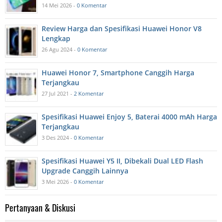
14 Mei 2026 -
0 Komentar
Review Harga dan Spesifikasi Huawei Honor V8
Lengkap
26 Agu 2024 -
0 Komentar
Huawei Honor 7, Smartphone Canggih Harga
Terjangkau
27 Jul 2021 -
2 Komentar
Spesifikasi Huawei Enjoy 5, Baterai 4000 mAh Harga
Terjangkau
3 Des 2024 -
0 Komentar
Spesifikasi Huawei Y5 II, Dibekali Dual LED Flash
Upgrade Canggih Lainnya
3 Mei 2026 -
0 Komentar
Pertanyaan & Diskusi