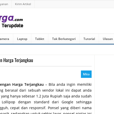
ayanan
Kirim Artikel
amera
Laptop
Tablet
Tak Berkategori
Tutorial
Ulasan
an Harga Terjangkau
Mito
Dengan Harga Terjangkau
– Bila anda ingin memiliki
g berasal dari sebuah vendor lokal ini dapat anda
 yang hanya sebesar 1.2 Juta Rupiah saja anda sudah
d Lollipop dengan standard dari Google sehingga
ngguh, cepat dan responsif. Ponsel yang diberi nama
arik, sedangkan untuk sektor layar, ponsel pintar ini