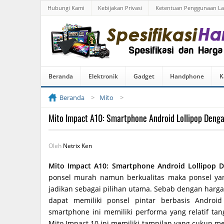
Hubungi Kami
Kebijakan Privasi
Ketentuan Penggunaan L
Beranda
Elektronik
Gadget
Handphone
K
Beranda
Mito
Mito Impact A10: Smartphone Android Lollipop Deng
Oleh
Netrix Ken
Mito Impact A10: Smartphone Android Lollipop 
ponsel murah namun berkualitas maka ponsel yan
jadikan sebagai pilihan utama. Sebab dengan harga
dapat memiliki ponsel pintar berbasis Androi
smartphone ini memiliki performa yang relatif ta
Mito Impact 10 ini memiliki tampilan yang cukup men