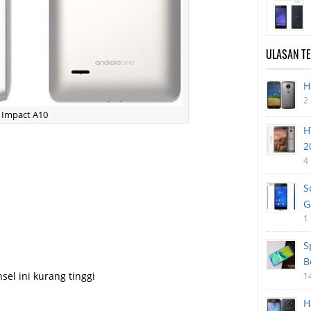
ULASAN T
H
2
 Impact A10
H
2
4
S
G
1
S
B
el ini kurang tinggi
1
H