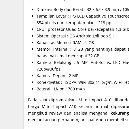
Dimensi Body dan Berat : 32 x 67 x 8.9 mm ; 105
Tampilan Layar : IPS LCD Capacitive Touchscre
854 pixels dan kerapatan pixel -218 ppi
CPU : prosesor Quad Core berkecepatan 1.3 GHz
Sistem Operasi : OS Android Lollipop 5.1
Kapasitas Memori RAM : 1 GB
Memori Internal : 8 GB yang nantinya dapa
batas maksimal mencapai 32 GB
Kamera Belakang : 5 MP, Autofocus, LED Flas
720p@30fps
Kamera Depan : 2 MP
Konektivitas : HSDPA, WiFi 802.11 b/g/n, WiFi Te
Baterai : Li-Ion 1700 mAh
Pada saat dipromosikan, Mito Impact A10 diband
harga Mito Impact A10 secara normal dipasaran
mengikuti review dan analisa menganai
kekurang
menjadi acuan perbandingan saat Anda membeli s