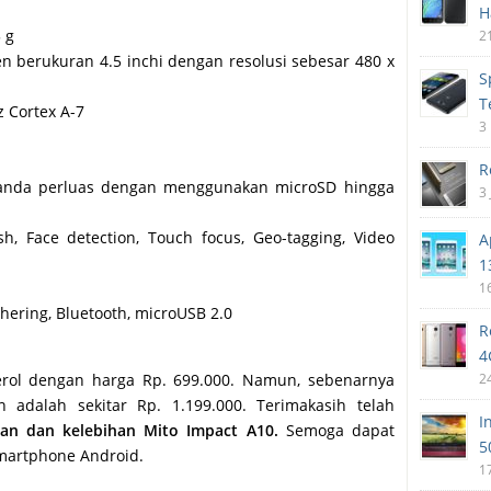
H
 g
2
en berukuran 4.5 inchi dengan resolusi sebesar 480 x
S
T
 Cortex A-7
3
R
t anda perluas dengan menggunakan microSD hingga
3
h, Face detection, Touch focus, Geo-tagging, Video
A
1
1
thering, Bluetooth, microUSB 2.0
R
4
2
erol dengan harga Rp. 699.000. Namun, sebenarnya
 adalah sekitar Rp. 1.199.000. Terimakasih telah
I
an dan kelebihan Mito Impact A10.
Semoga dapat
5
martphone Android.
1