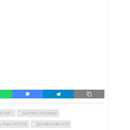
Spesipikasi Mito A68 Versi Androin Lolipop
Spek Mito A8 Lollipop
to Impac A10 350
Spesifikasi Mito A10