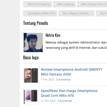
Mito A10 Qwerty
Mito Lolipop
Spesipikasi Mito A10
Hp Lollipop Chipset Mediatek
Tentang Penulis
Netrix Ken
Bekerja sebagai System Administrator dan
seseorang yang aktif di Internet, dan suka b
Baca Juga
Review Smartphone Android QWERTY
Mito Fantasy A350
7 Feb 2025 -
0 Komentar
Spesifikasi Dan Harga Smartphone
Quad Core Mito A70
21 Okt 2023 -
0 Komentar