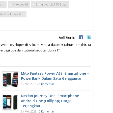
Mito Dapur Pacu Tangguh Tahun 2017
Mito Loc Id
Smartwatch A10 Spesifikasi
Hp 4 Inch Lollipop Mediatek
Profil Penulis:
 Web Developer di AskNet Media dalam 5 tahun terakhir. Ia
erbagi tips dan tutorial seputar dunia IT.
Mito Fantasy Power A68, Smartphone +
PowerBank Dalam Satu Genggaman
16 Mei 2018 -
1 Komentar
Nexian Journey One: Smartphone
Android One (Lollipop) Harga
Terjangkau
31 Mei 2023 -
0 Komentar