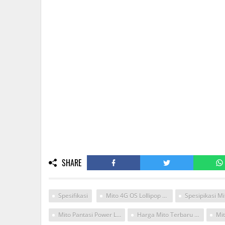
SHARE
Spesifikasi
Mito 4G OS Lollipop Murah
Mito Pantasi Power Lolipop 4g
Harga Mito Terbaru Lolipop
Mi