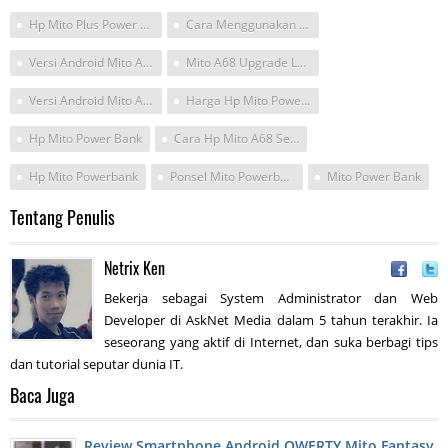
Hp Mito Plus Power Bank
Cara Menggunakan Powerbang Pada Hp Mito
Versi Android Mito A68 Cuy
Mito A68 Upgrade Lollipop
Versi Android Mito A68
Harga Hp Mito Power Bank
Hp Mito Power Bank
Cara Hp Mito A68 Sebagai Powerbang
Hp Mito Powerbank
Ponsel Mito Powerbank
Mito Power Bank
Tentang Penulis
Netrix Ken
Bekerja sebagai System Administrator dan Web
Developer di AskNet Media dalam 5 tahun terakhir. Ia
seseorang yang aktif di Internet, dan suka berbagi tips
dan tutorial seputar dunia IT.
Baca Juga
Review Smartphone Android QWERTY Mito Fantasy