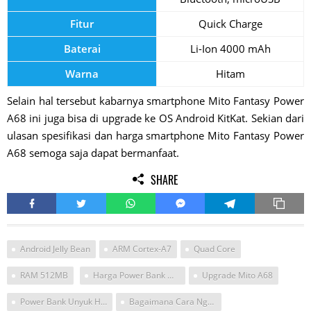
Fitur
Quick Charge
Baterai
Li-Ion 4000 mAh
Warna
Hitam
Selain hal tersebut kabarnya smartphone Mito Fantasy Power
A68 ini juga bisa di upgrade ke OS Android KitKat. Sekian dari
ulasan spesifikasi dan harga smartphone Mito Fantasy Power
A68 semoga saja dapat bermanfaat.
SHARE
Android Jelly Bean
ARM Cortex-A7
Quad Core
RAM 512MB
Harga Power Bank Mito A68
Upgrade Mito A68
Power Bank Unyuk Hp Mito A10
Bagaimana Cara Nge Updet Versi Android Ke Marsmallow Hp Mito A68