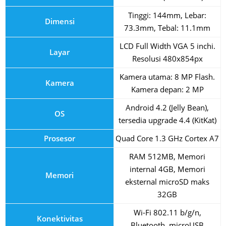
Tinggi: 144mm, Lebar:
Dimensi
73.3mm, Tebal: 11.1mm
LCD Full Width VGA 5 inchi.
Layar
Resolusi 480x854px
Kamera utama: 8 MP Flash.
Kamera
Kamera depan: 2 MP
Android 4.2 (Jelly Bean),
OS
tersedia upgrade 4.4 (KitKat)
Prosesor
Quad Core 1.3 GHz Cortex A7
RAM 512MB, Memori
internal 4GB, Memori
Memori
eksternal microSD maks
32GB
Wi-Fi 802.11 b/g/n,
Konektivitas
Bluetooth, microUSB