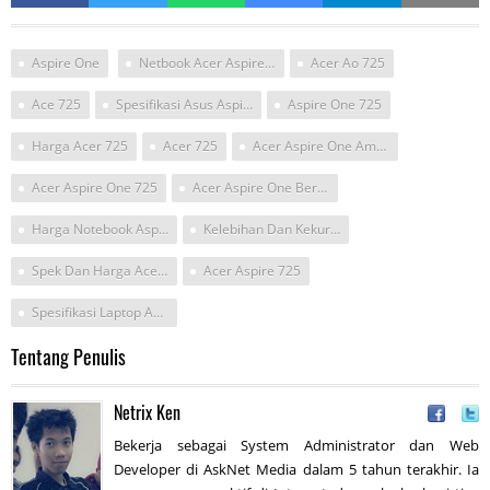
Aspire One
Netbook Acer Aspire 725
Acer Ao 725
Ace 725
Spesifikasi Asus Aspire 725
Aspire One 725
Harga Acer 725
Acer 725
Acer Aspire One Amd 725
Acer Aspire One 725
Acer Aspire One Berapa Cm
Harga Notebook Aspire One 725
Kelebihan Dan Kekurangan Acer Aspire One 725
Spek Dan Harga Acer Aspire One 725
Acer Aspire 725
Spesifikasi Laptop Acer Aspire One725
Tentang Penulis
Netrix Ken
Bekerja sebagai System Administrator dan Web
Developer di AskNet Media dalam 5 tahun terakhir. Ia