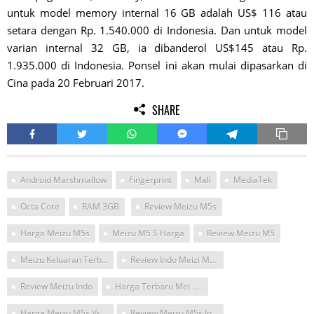
untuk model memory internal 16 GB adalah US$ 116 atau
setara dengan Rp. 1.540.000 di Indonesia. Dan untuk model
varian internal 32 GB, ia dibanderol US$145 atau Rp.
1.935.000 di Indonesia. Ponsel ini akan mulai dipasarkan di
Cina pada 20 Februari 2017.
SHARE
Android Marshmallow
Fingerprint
Mali
MediaTek
Octa Core
RAM 3GB
Review Meizu M5s
Harga Meizu M5s
Meizu M5 S Harga
Review Meizu M5
Meizu Keluaran Terbaru
Review Indo Meizi M5s
Review Meizu Indo
Harga Terbaru Mei Meizu M5 S
Harga Meizu M5s Vs Meizu M3s
Review Meizu M5s Indo