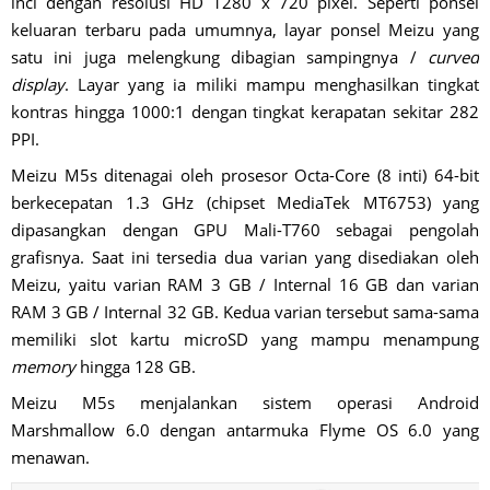
inci dengan resolusi HD 1280 x 720 pixel. Seperti ponsel
keluaran terbaru pada umumnya, layar ponsel Meizu yang
satu ini juga melengkung dibagian sampingnya /
curved
display
. Layar yang ia miliki mampu menghasilkan tingkat
kontras hingga 1000:1 dengan tingkat kerapatan sekitar 282
PPI.
Meizu M5s ditenagai oleh prosesor Octa-Core (8 inti) 64-bit
berkecepatan 1.3 GHz (chipset MediaTek MT6753) yang
dipasangkan dengan GPU Mali-T760 sebagai pengolah
grafisnya. Saat ini tersedia dua varian yang disediakan oleh
Meizu, yaitu varian RAM 3 GB / Internal 16 GB dan varian
RAM 3 GB / Internal 32 GB. Kedua varian tersebut sama-sama
memiliki slot kartu microSD yang mampu menampung
memory
hingga 128 GB.
Meizu M5s menjalankan sistem operasi Android
Marshmallow 6.0 dengan antarmuka Flyme OS 6.0 yang
menawan.