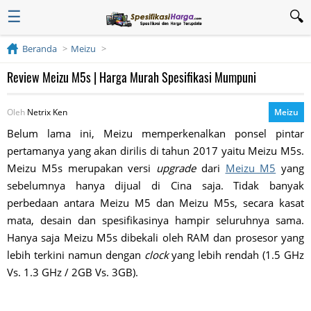
☰
Beranda
Meizu
Review Meizu M5s | Harga Murah Spesifikasi Mumpuni
Oleh
Netrix Ken
Meizu
Belum lama ini, Meizu memperkenalkan ponsel pintar
pertamanya yang akan dirilis di tahun 2017 yaitu Meizu M5s.
Meizu M5s merupakan versi
upgrade
dari
Meizu M5
yang
sebelumnya hanya dijual di Cina saja. Tidak banyak
perbedaan antara Meizu M5 dan Meizu M5s, secara kasat
mata, desain dan spesifikasinya hampir seluruhnya sama.
Hanya saja Meizu M5s dibekali oleh RAM dan prosesor yang
lebih terkini namun dengan
clock
yang lebih rendah (1.5 GHz
Vs. 1.3 GHz / 2GB Vs. 3GB).