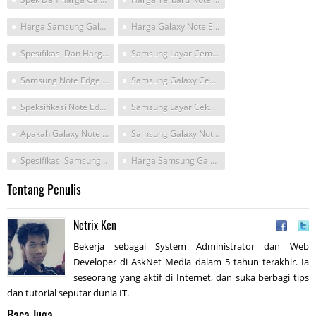
Harga Samsung Galaxy Note Edge Terbaru
Harga Galaxy Note Edge Januari 2017
Spesifikasi Dan Harga Hp Samsung Galaxy Edge
Samsung Layar Cembung
Samsung Note Edge April
Samsung Galaxy Cekung
Speksifikasi Note Edge
Samsung Layar Cekung
Apakah Galaxy Note Edge Masih Ada Keluaran Barunya
Samsung Galaxy Note Edgen Harga Com
Spesifikasi Samsung Note Edge
Harga Samsung Galaxy Note Fun
Tentang Penulis
Netrix Ken
Bekerja sebagai System Administrator dan Web
Developer di AskNet Media dalam 5 tahun terakhir. Ia
seseorang yang aktif di Internet, dan suka berbagi tips
dan tutorial seputar dunia IT.
Baca Juga