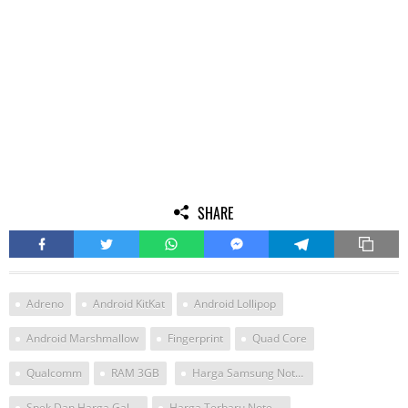
SHARE
Adreno
Android KitKat
Android Lollipop
Android Marshmallow
Fingerprint
Quad Core
Qualcomm
RAM 3GB
Harga Samsung Note Edge April 2017
Spek Dan Harga Galaxy Note Edge
Harga Terbaru Note Edge