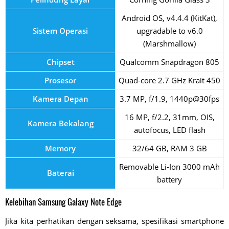
Android OS, v4.4.4 (KitKat),
Sistem Operasi
upgradable to v6.0
(Marshmallow)
Chipset
Qualcomm Snapdragon 805
Prosesor
Quad-core 2.7 GHz Krait 450
Kamera Depan
3.7 MP, f/1.9, 1440p@30fps
16 MP, f/2.2, 31mm, OIS,
Kamera Bekalang
autofocus, LED flash
Memory
32/64 GB, RAM 3 GB
Removable Li-Ion 3000 mAh
Baterai
battery
Kelebihan Samsung Galaxy Note Edge
Jika kita perhatikan dengan seksama, spesifikasi smartphone