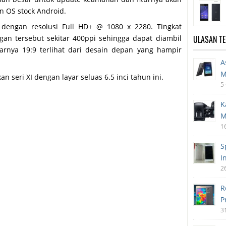
n OS stock Android.
 dengan resolusi Full HD+ @ 1080 x 2280. Tingkat
ULASAN T
an tersebut sekitar 400ppi sehingga dapat diambil
yarnya 19:9 terlihat dari desain depan yang hampir
A
M
 seri XI dengan layar seluas 6.5 inci tahun ini.
5
K
M
1
S
I
2
R
P
3