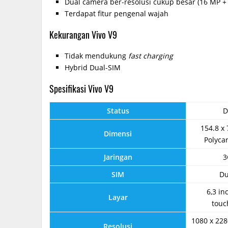
Dual camera ber-resolusi cukup besar (16 MP +
Terdapat fitur pengenal wajah
Kekurangan Vivo V9
Tidak mendukung
fast charging
Hybrid Dual-SIM
Spesifikasi Vivo V9
Status
D
154.8 x 
Dimensi
Polyca
Jaringan
3
SIM
Du
6,3 in
Layar
touc
1080 x 228
Resolusi