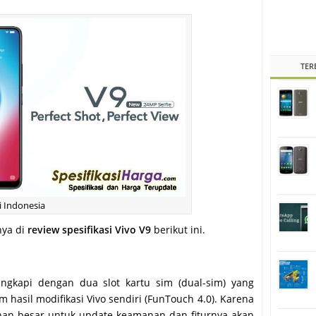
TER
i Indonesia
nya di
review spesifikasi Vivo V9
berikut ini.
ngkapi dengan dua slot kartu sim (dual-sim) yang
 hasil modifikasi Vivo sendiri (FunTouch 4.0). Karena
nan besar untuk update keamanan dan fiturnya akan