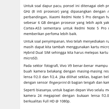
Untuk soal dapur pacu, ponsel ini ditenagai oleh
GHz (8 inti prosesor) yang dipasangkan dengan
perbandingan, Xiaomi Redmi Note 5 Pro dengan
sebesar 6 GB dengan prosesor yang lebih apik y
Cortex-A53 sementara untuk Redmi Note 5 Pr
memberikan perfoma lebih baik.
Untuk soal penyimpanan, Vivo telah menyediakan 
masih dapat kita tambah menggunakan kartu micro
Hybrid Dual SIM sehingga kita harus melepas kart
microSD.
Pada sektor fotografi, Vivo V9 benar-benar mampu 
buah kamera belakang dengan masing-masing res
lensa f/2.0 dan f/2.4. Jika dilihat sekilas, bagia
dengan sensor
fingerprint
di bagian tengah dan kame
Seperti biasanya, untuk bagian depan Vivo selalu m
kamera 24 megapixel dengan bukaan lensa f/2
berkualitas Full HD @ 1080p.