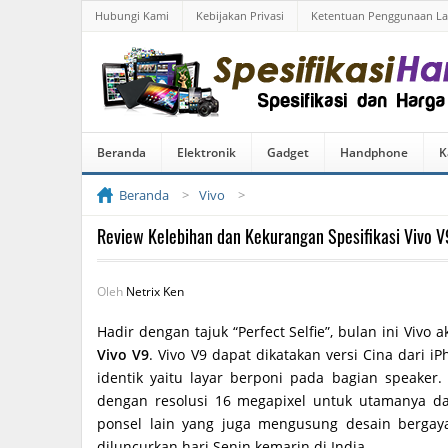
Hubungi Kami
Kebijakan Privasi
Ketentuan Penggunaan L
Beranda
Elektronik
Gadget
Handphone
K
Beranda
Vivo
Review Kelebihan dan Kekurangan Spesifikasi Vivo V
Oleh
Netrix Ken
Hadir dengan tajuk “Perfect Selfie”, bulan ini Vivo
Vivo V9
. Vivo V9 dapat dikatakan versi Cina dari
identik yaitu layar berponi pada bagian speake
dengan resolusi 16 megapixel untuk utamanya d
ponsel lain yang juga mengusung desain bergay
diluncurkan hari Senin kemarin di India.