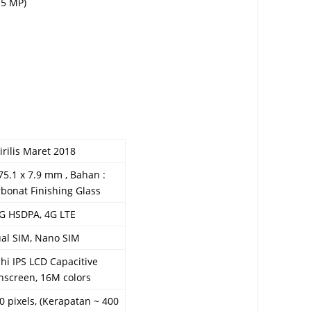
 5 MP)
irilis Maret 2018
75.1 x 7.9 mm , Bahan :
rbonat Finishing Glass
G HSDPA, 4G LTE
al SIM, Nano SIM
chi IPS LCD Capacitive
hscreen, 16M colors
0 pixels, (Kerapatan ~ 400