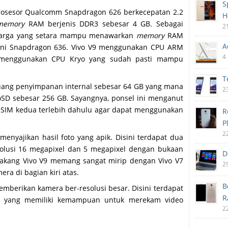
S
 prosesor Qualcomm Snapdragon 626 berkecepatan 2.2
H
memory
RAM berjenis DDR3 sebesar 4 GB. Sebagai
2
 harga yang setara mampu menawarkan
memory
RAM
A
akni Snapdragon 636. Vivo V9 menggunakan CPU ARM
4
o menggunakan CPU Kryo yang sudah pasti mampu
T
ruang penyimpanan internal sebesar 64 GB yang mana
2
SD sebesar 256 GB. Sayangnya, ponsel ini menganut
u SIM kedua terlebih dahulu agar dapat menggunakan
R
P
2
menyajikan hasil foto yang apik. Disini terdapat dua
olusi 16 megapixel dan 5 megapixel dengan bukaan
D
n belakang Vivo V9 memang sangat mirip dengan Vivo V7
2
ra di bagian kiri atas.
B
emberikan kamera ber-resolusi besar. Disini terdapat
R
.0 yang memiliki kemampuan untuk merekam video
2