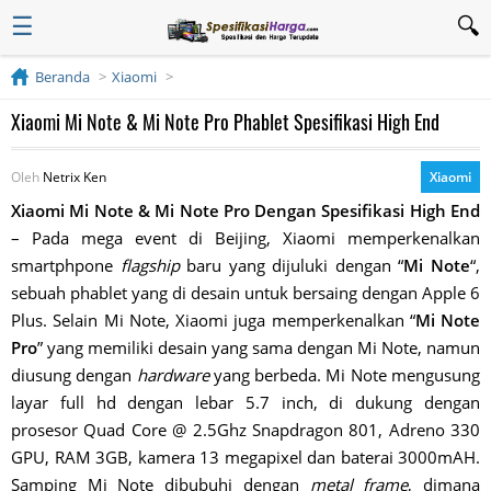
☰
Beranda
Xiaomi
Xiaomi Mi Note & Mi Note Pro Phablet Spesifikasi High End
Oleh
Netrix Ken
Xiaomi
Xiaomi Mi Note & Mi Note Pro Dengan Spesifikasi High End
– Pada mega event di Beijing, Xiaomi memperkenalkan
smartphpone
flagship
baru yang dijuluki dengan “
Mi Note
“,
sebuah phablet yang di desain untuk bersaing dengan Apple 6
Plus. Selain Mi Note, Xiaomi juga memperkenalkan “
Mi Note
Pro
” yang memiliki desain yang sama dengan Mi Note, namun
diusung dengan
hardware
yang berbeda. Mi Note mengusung
layar full hd dengan lebar 5.7 inch, di dukung dengan
prosesor Quad Core @ 2.5Ghz Snapdragon 801, Adreno 330
GPU, RAM 3GB, kamera 13 megapixel dan baterai 3000mAH.
Samping Mi Note dibubuhi dengan
metal frame
, dimana