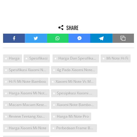
SHARE
Harga
Spesifikasi
Harga Dan Spesifikasi Xiaomi Redmi Note 4 Pro 64gb
Mi Note Hi Fi
Spesifikasi Xiaomi Note Bamboo
4g Pada Xiaomi Note Pro
Hi Fi Mi Note Bamboo
Xiaomi Mi Note Vs Mi Note Bamboo
Harga Xiaomi Mi Note Pro With 5 7
Spesipikasi Xiaomi Mi Note Pro
Macam Macam Ketentuan Hi Ip68
Xiaomi Note Bamboo Sensor Sony
Review Tentang Xiomi Note 4
Harga Mi Note Pro
Harga Xiaomi Mi Note
Perbedaan Frame Bezel Xiaomi Note3 Dengan Note3pro