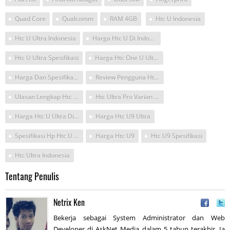
Quad Core
Qualcomm
RAM 4GB
Htc U Indonesia
Htc U Ultra Indonesia
Harga Htc U Di Indonesia
Htc U Ultra Spesifikasi
Harga Htc One U Ultra Dual Sim Di Indonesia
Harga Dan Spesifikasi Htc U
Review Pengguna Htc U Ultra
Ulasan Lengkap Htc U Ultra
Htc Ultra Pro Varian Warna
Harga Htc U Ultra Di Indonesia 2017
Harga Htc U9 Ultra
Spesifikasi Hp Htc U Ultra Detik
Harga Htc U9
Htc U9 Spesifikasi
Htc Ultra Indonesia
Tentang Penulis
Netrix Ken
Bekerja sebagai System Administrator dan Web
Developer di AskNet Media dalam 5 tahun terakhir. Ia