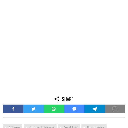
SHARE
Adreno
Android Nougat
Dual SIM
Fingerprint