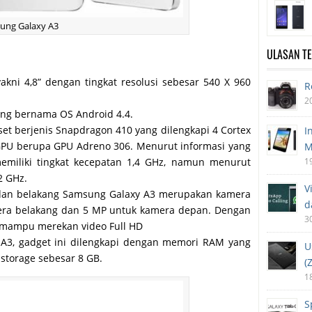
ung Galaxy A3
ULASAN T
akni 4,8” dengan tingkat resolusi sebesar 540 X 960
R
2
ang bernama OS Android 4.4.
t berjenis Snapdragon 410 yang dilengkapi 4 Cortex
I
 GPU berupa GPU Adreno 306. Menurut informasi yang
M
emiliki tingkat kecepatan 1,4 GHz, namun menurut
1
2 GHz.
V
dan belakang Samsung Galaxy A3 merupakan kamera
d
mera belakang dan 5 MP untuk kamera depan. Dengan
3
mampu merekan video Full HD
A3, gadget ini dilengkapi dengan memori RAM yang
U
 storage sebesar 8 GB.
(
1
S