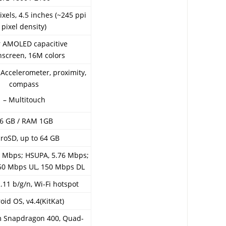
ixels, 4.5 inches (~245 ppi
pixel density)
 AMOLED capacitive
hscreen, 16M colors
 Accelerometer, proximity,
compass
– Multitouch
6 GB / RAM 1GB
roSD, up to 64 GB
 Mbps; HSUPA, 5.76 Mbps;
 50 Mbps UL, 150 Mbps DL
.11 b/g/n, Wi-Fi hotspot
oid OS, v4.4(KitKat)
 Snapdragon 400, Quad-