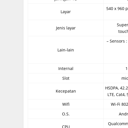
540 x 960 p
Layar
Super
Jenis layar
touc
– Sensors :
Lain-lain
Internal
1
Slot
mic
HSDPA, 42.2
Kecepatan
LTE, Cat4,
Wifi
Wi-Fi 802
O.S.
Andr
Qualcomm
CPU