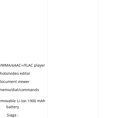
/WMA/eAAC+/FLAC player
Photo/video editor
Document viewer
e memo/dial/commands
emovable Li-Ion 1900 mAh
battery
Siaga :