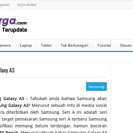
ayanan
Kirim Artikel
amera
Laptop
Tablet
Tak Berkategori
Tutorial
Ulasan
laxy A3
Samsung
g Galaxy A3
– Tahukah anda bahwa Samsung akan
ung Galaxy A3
? Menurut sebuah info di media sosial
 diterbitkan oleh Samsung. Seri A ini adalah seri
a target pemasaran Samsung seri A terbaru Samsung
esifikasi memang belum terdengar, namun bocoran
FX Bench
. Menurut sebuah kabar Samsung Galaxy A3