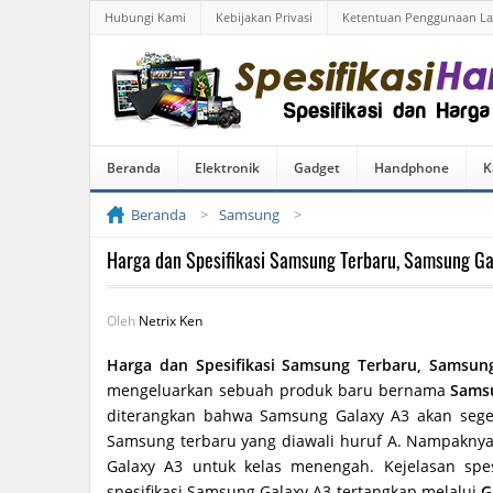
Hubungi Kami
Kebijakan Privasi
Ketentuan Penggunaan L
Beranda
Elektronik
Gadget
Handphone
K
Beranda
Samsung
Harga dan Spesifikasi Samsung Terbaru, Samsung Ga
Oleh
Netrix Ken
Harga dan Spesifikasi Samsung Terbaru, Samsun
mengeluarkan sebuah produk baru bernama
Sams
diterangkan bahwa Samsung Galaxy A3 akan segera
Samsung terbaru yang diawali huruf A. Nampakny
Galaxy A3 untuk kelas menengah. Kejelasan sp
spesifikasi Samsung Galaxy A3 tertangkap melalui
G