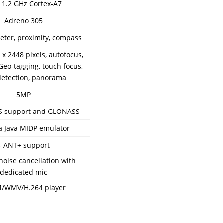
 1.2 GHz Cortex-A7
Adreno 305
eter, proximity, compass
 x 2448 pixels, autofocus,
 Geo-tagging, touch focus,
detection, panorama
5MP
PS support and GLONASS
ia Java MIDP emulator
– ANT+ support
 noise cancellation with
dedicated mic
4/WMV/H.264 player