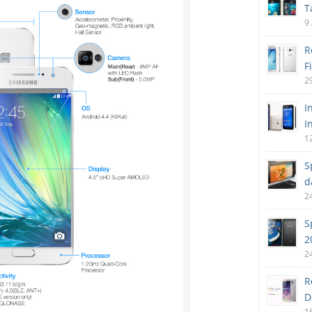
T
9
R
F
2
I
I
1
S
d
2
S
2
2
R
D
1