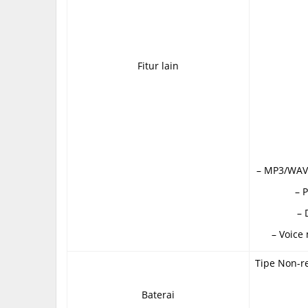
Fitur lain
– MP3/WAV
– 
– 
– Voic
Tipe Non-r
Baterai