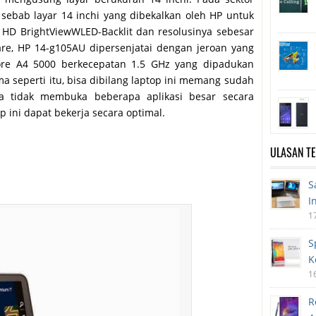
 sebab layar 14 inchi yang dibekalkan oleh HP untuk
r HD BrightViewWLED-Backlit dan resolusinya sebesar
are, HP 14-g105AU dipersenjatai dengan jeroan yang
Core A4 5000 berkecepatan 1.5 GHz yang dipadukan
seperti itu, bisa dibilang laptop ini memang sudah
a tidak membuka beberapa aplikasi besar secara
 ini dapat bekerja secara optimal.
ULASAN T
S
I
1
S
K
1
R