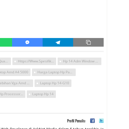
Spek Laptop Hp Quad Core
Https://www.spesifikasiharga.com/hp-14-G105au-Laptop-Windows-8-1-Prosesor-Amd-Dengan-Harga-Terjangkau/
Hp 14 Adm Window 8.1
ptop Amd A4 5000
Harga Laptop Hp Pavilion 450
Kelebihan Vga Amd Radeon Hd 8330
Laptop Hp 14-G10
Laptop Hp Processor Amd
Laptop Hp 14
Profil Penulis: