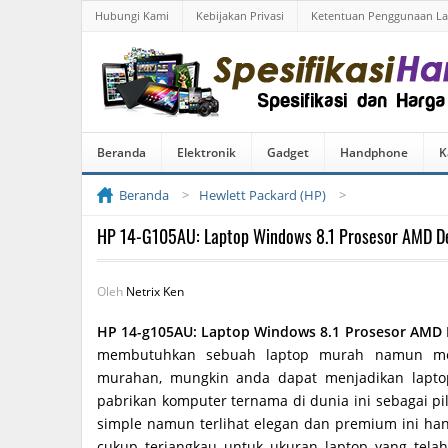
Hubungi Kami
Kebijakan Privasi
Ketentuan Penggunaan L
Beranda
Elektronik
Gadget
Handphone
K
Beranda
Hewlett Packard (HP)
HP 14-G105AU: Laptop Windows 8.1 Prosesor AMD D
Oleh
Netrix Ken
HP 14-g105AU: Laptop Windows 8.1 Prosesor AMD 
membutuhkan sebuah laptop murah namun memi
murahan, mungkin anda dapat menjadikan laptop
pabrikan komputer ternama di dunia ini sebagai p
simple namun terlihat elegan dan premium ini ha
cukup terjangkau untuk ukuran laptop yang tela