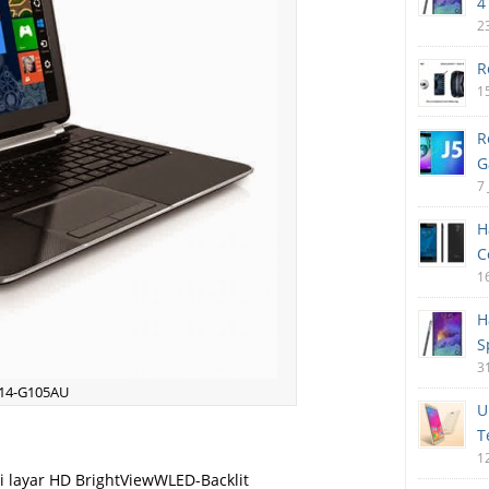
4
2
R
1
R
G
7
H
C
1
H
S
3
 14-G105AU
U
T
1
gi layar HD BrightViewWLED-Backlit