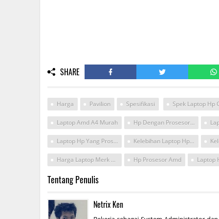
SHARE
Harga
Pavilion
Spesifikasi
Laptop Amd A4 Murah
Hp Dengan Prosesor Amd
La
Laptop Hp Yang Prosesornya Amd
Kelebihan Laptop Hp Amd
Harga Laptop Merk Hp Processor Amd
Hp Prosesor Amd
Tentang Penulis
Netrix Ken