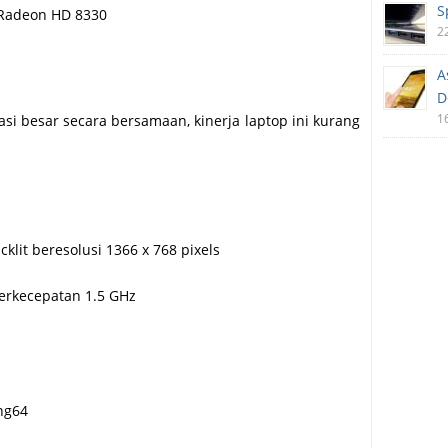
S
A Radeon HD 8330
2
A
D
1
i besar secara bersamaan, kinerja laptop ini kurang
klit beresolusi 1366 x 768 pixels
erkecepatan 1.5 GHz
ing64