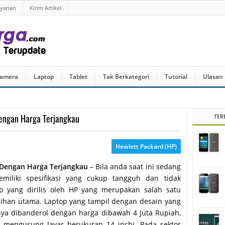
ayanan
Kirim Artikel
amera
Laptop
Tablet
Tak Berkategori
Tutorial
Ulasan
engan Harga Terjangkau
TER
Hewlett Packard (HP)
Dengan Harga Terjangkau
– Bila anda saat ini sedang
liki spesifikasi yang cukup tangguh dan tidak
 yang dirilis oleh HP yang merupakan salah satu
ilihan utama. Laptop yang tampil dengan desain yang
nya dibanderol dengan harga dibawah 4 Juta Rupiah,
h mengusung layar berukuran 14 inchi. Pada sektor