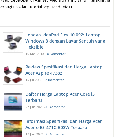
 Web Developer di AskNet Media dalam 5 tahun terakhir. Ia
erbagi tips dan tutorial seputar dunia IT.
Lenovo IdeaPad Flex 10 092: Laptop
Windows 8 dengan Layar Sentuh yang
Fleksible
16 Mei 2018 -
0 Komentar
Review Spesifikasi dan Harga Laptop
Acer Aspire 4738z
15 Jul 2025 -
2 Komentar
Daftar Harga Laptop Acer Core i3
Terbaru
27 Jun 2025 -
0 Komentar
Informasi Spesifikasi dan Harga Acer
Aspire E5-471G-503W Terbaru
17 Jun 2026 -
0 Komentar