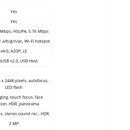
Yes
Yes
 Mbps; HSUPA, 5.76 Mbps
1 a/b/g/n/ac, Wi-Fi hotspot
v4.0, A2DP, LE
oUSB v2.0, USB Host
 x 2448 pixels, autofocus,
LED flash
ging, touch focus, face
tion, HDR, panorama
, stereo sound rec., HDR
2 MP