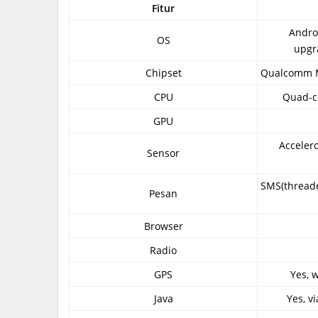
Fitur
Androi
OS
upgr
Chipset
Qualcomm 
CPU
Quad-c
GPU
Accelero
Sensor
SMS(threade
Pesan
Browser
Radio
GPS
Yes, 
Java
Yes, v