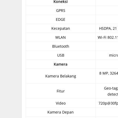
Koneksi
GPRS
EDGE
Kecepatan
HSDPA, 21
WLAN
Wi-Fi 802.1
Bluetooth
USB
micr
Kamera
8 MP, 3264
Kamera Belakang
Geo-tag
Fitur
detec
Video
720p@30fps
Kamera Depan