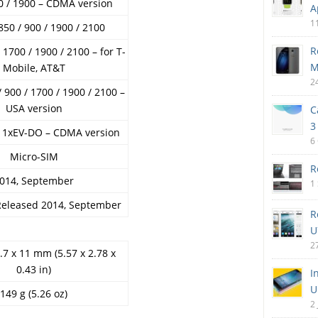
 / 1900 – CDMA version
A
1
50 / 900 / 1900 / 2100
R
1700 / 1900 / 2100 – for T-
M
Mobile, AT&T
2
 900 / 1700 / 1900 / 2100 –
USA version
C
3
1xEV-DO – CDMA version
6
Micro-SIM
R
014, September
1
 Released 2014, September
R
U
2
.7 x 11 mm (5.57 x 2.78 x
0.43 in)
I
U
149 g (5.26 oz)
2