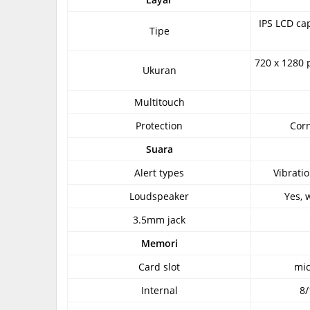
IPS LCD ca
Tipe
720 x 1280 p
Ukuran
Multitouch
Protection
Corn
Suara
Alert types
Vibrati
Loudspeaker
Yes, 
3.5mm jack
Memori
Card slot
mic
Internal
8/