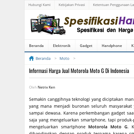
Hubungi Kami
Kebijakan Privasi
Ketentuan Penggunaan L
Beranda
Elektronik
Gadget
Handphone
K
Beranda
Moto
Informasi Harga Jual Motorola Moto G Di Indonesia
Oleh
Netrix Ken
Semakin canggihnya teknologi yang diciptakan man
yang mana menjadi buronan seluruh masyarakat y
sampai dewasa. Karena perkembangan gadget saat
saja yang mengeluarkan smartphone, tapi produk-
mengeluarkan smartphone
Motorola Moto G
. 
dibandingkan dengan produk ternama karena smar