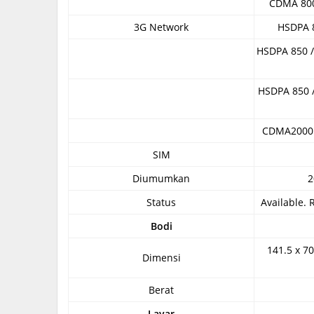
CDMA 800
3G Network
HSDPA 8
HSDPA 850 / 
HSDPA 850 /
CDMA2000 
SIM
Diumumkan
2
Status
Available.
Bodi
141.5 x 70
Dimensi
Berat
Layar