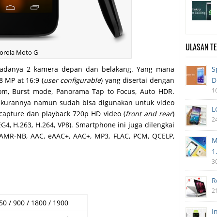
ULASAN T
orola Moto G
S
u adanya 2 kamera depan dan belakang. Yang mana
D
 MP at 16:9 (
user configurable
) yang disertai dengan
1
zoom, Burst mode, Panorama Tap to Focus, Auto HDR.
ukurannya namun sudah bisa digunakan untuk video
L
capture dan playback 720p HD video (
front and rear
)
2
G4, H.263, H.264, VP8). Smartphone ini juga dilengkai
AMR-NB, AAC, eAAC+, AAC+, MP3, FLAC, PCM, QCELP,
M
1
3
R
2
0 / 900 / 1800 / 1900
I