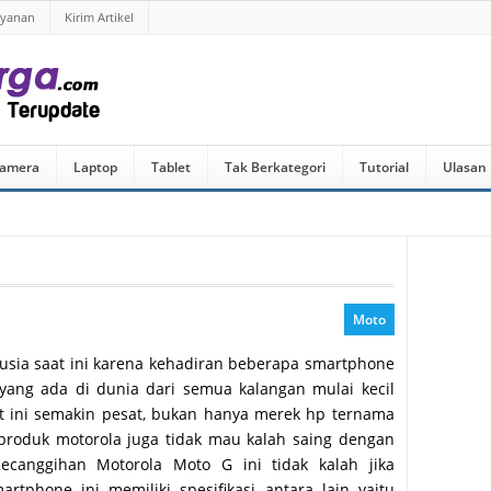
ayanan
Kirim Artikel
amera
Laptop
Tablet
Tak Berkategori
Tutorial
Ulasan
Moto
usia saat ini karena kehadiran beberapa smartphone
ang ada di dunia dari semua kalangan mulai kecil
 ini semakin pesat, bukan hanya merek hp ternama
produk motorola juga tidak mau kalah saing dengan
Kecanggihan Motorola Moto G ini tidak kalah jika
tphone ini memiliki spesifikasi antara lain yaitu