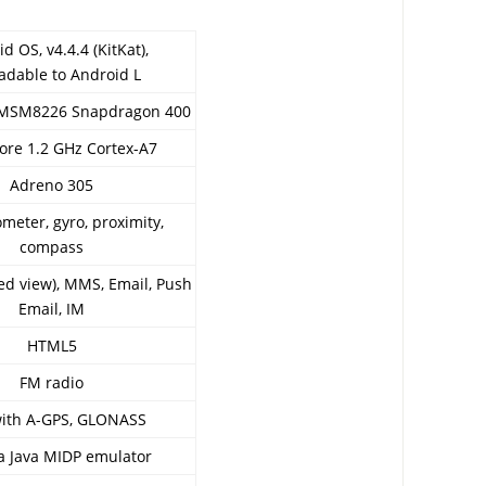
d OS, v4.4.4 (KitKat),
adable to Android L
MSM8226 Snapdragon 400
ore 1.2 GHz Cortex-A7
Adreno 305
meter, gyro, proximity,
compass
d view), MMS, Email, Push
Email, IM
HTML5
FM radio
with A-GPS, GLONASS
ia Java MIDP emulator