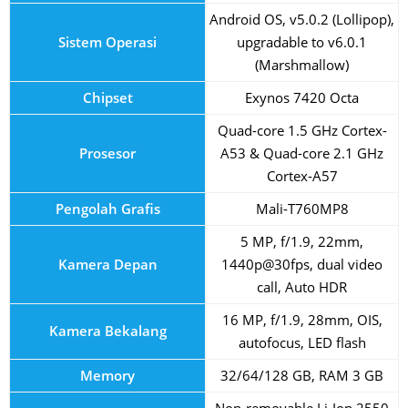
Android OS, v5.0.2 (Lollipop),
Sistem Operasi
upgradable to v6.0.1
(Marshmallow)
Chipset
Exynos 7420 Octa
Quad-core 1.5 GHz Cortex-
Prosesor
A53 & Quad-core 2.1 GHz
Cortex-A57
Pengolah Grafis
Mali-T760MP8
5 MP, f/1.9, 22mm,
Kamera Depan
1440p@30fps, dual video
call, Auto HDR
16 MP, f/1.9, 28mm, OIS,
Kamera Bekalang
autofocus, LED flash
Memory
32/64/128 GB, RAM 3 GB
Non-removable Li-Ion 2550