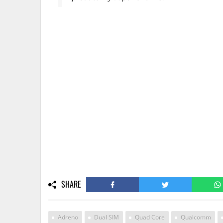
SHARE
Adreno
Dual SIM
Quad Core
Qualcomm