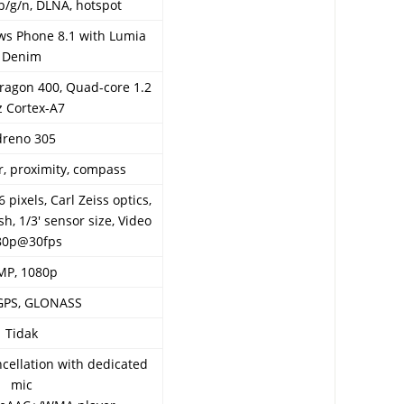
b/g/n, DLNA, hotspot
ws Phone 8.1 with Lumia
Denim
agon 400, Quad-core 1.2
 Cortex-A7
dreno 305
, proximity, compass
 pixels, Carl Zeiss optics,
sh, 1/3′ sensor size, Video
80p@30fps
MP, 1080p
-GPS, GLONASS
Tidak
ncellation with dedicated
mic