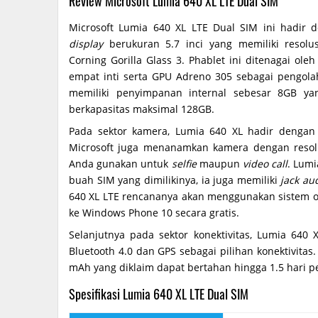
Review Microsoft Lumia 640 XL LTE Dual SIM
Microsoft Lumia 640 XL LTE Dual SIM ini hadir d
display
berukuran 5.7 inci yang memiliki resolu
Corning Gorilla Glass 3. Phablet ini ditenagai o
empat inti serta GPU Adreno 305 sebagai pengola
memiliki penyimpanan internal sebesar 8GB 
berkapasitas maksimal 128GB.
Pada sektor kamera, Lumia 640 XL hadir dengan
Microsoft juga menanamkan kamera dengan resol
Anda gunakan untuk
selfie
maupun
video call
. Lum
buah SIM yang dimilikinya, ia juga memiliki
jack au
640 XL LTE rencananya akan menggunakan sistem 
ke Windows Phone 10 secara gratis.
Selanjutnya pada sektor konektivitas, Lumia 640 
Bluetooth 4.0 dan GPS sebagai pilihan konektivita
mAh yang diklaim dapat bertahan hingga 1.5 hari p
Spesifikasi Lumia 640 XL LTE Dual SIM