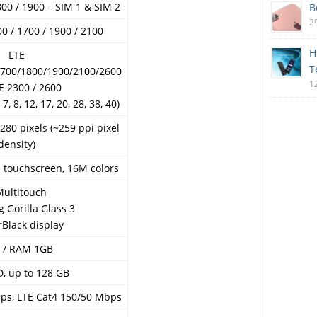
00 / 1900 – SIM 1 & SIM 2
B
2
0 / 1700 / 1900 / 2100
H
LTE
T
1700/1800/1900/2100/2600
1
E 2300 / 2600
 7, 8, 12, 17, 20, 28, 38, 40)
1280 pixels (~259 ppi pixel
density)
e touchscreen, 16M colors
Multitouch
g Gorilla Glass 3
rBlack display
 / RAM 1GB
, up to 128 GB
ps, LTE Cat4 150/50 Mbps