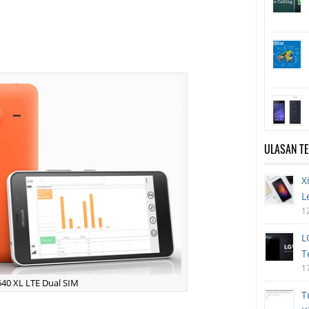
ULASAN T
X
L
1
L
T
1
640 XL LTE Dual SIM
T