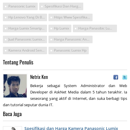
Panasonic Lumix
Spesifikasi Dan Harga Panasonic Lumix Dmc Cm1
Hp Lenovo Yang Di Belakang Ada Tulisan Dmc
Https Www Spesifikasiharga Com Panasonic Lumix Cm1 Ponsel Kamera Pintar Dengan Os Android
Harga Lumix Smartphone 2017
Hp Lumix
Harga Panasibic Lumix Smartphone
Jual Panasonic Lumix Dmc Cm1
Harga Panasonic Android Kamera 2017
Kamera Android Sensor 1 Inch
Panasonic Lumix Hp
Tentang Penulis
Netrix Ken
Bekerja sebagai System Administrator dan Web
Developer di AskNet Media dalam 5 tahun terakhir. Ia
seseorang yang aktif di Internet, dan suka berbagi tips
dan tutorial seputar dunia IT.
Baca Juga
Spesifikasi dan Harga Kamera Panasonic Lumix