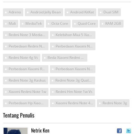
Adreno
Android Jelly Bean
Android KitKat
Dual SIM
Mali
MediaTek
Octa Core
Quad Core
RAM 2GB
Redmi Note 3 Mediatek Tidak Bisa 4g/3g
Kelebihan Miui 5 Xiaomi Note3g
Perbedaan Redmi Note 3g Dan Redmi Note 4g
Perbedaan Xiaomi Note 3g Dan 4g
Redmi Note 4g Vs
Beda Xiaomi Redmi Note 4G Dngan Note Redmi 2
Perbedaan Xiaomi Redmi Note Dan Xiaomi Redmi Note 4g
Perbedaan Xiaomi Note1 Dengan 1w
Redmi Note 3g Kaskus
Redmi Note 3g Qualcomm
Xiaomi Redmi Note 1w
Redmi Hm Note 1w Vs
Perbedaan Hp Xiaomi Redmi Note Dan Xiaomi Redmi Node 4G
Xiaomi Redmi Note 4G Gunakan Lte Fdd
Redmi Note 3g
Tentang Penulis
Netrix Ken