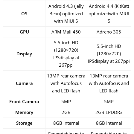
Android 4.3 (Jelly
Android 4.4 (KitKat)
OS
Bean) optimized
optimizedwith MIUI
with MIUI 5
5
GPU
ARM Mali 450
Adreno 305
5.5-inch HD
5.5-inch HD
(1280×720)
Display
(1280×720)
IPSdisplay at
IPSdisplay at 267ppi
267ppi
13MP rear camera
13MP rear camera
Camera
with Autofocus
with Autofocus and
and LED flash
LED flash
Front Camera
5MP
5MP
Memory
2GB
2GB LPDDR3
Storage
8GB Internal
8GB Internal
Expandable up to
Expandable up to