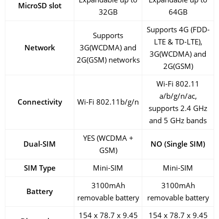
MicroSD slot
32GB
64GB
Supports 4G (FDD-
Supports
LTE & TD-LTE),
Network
3G(WCDMA) and
3G(WCDMA) and
2G(GSM) networks
2G(GSM)
Wi-Fi 802.11
a/b/g/n/ac,
Connectivity
Wi-Fi 802.11b/g/n
supports 2.4 GHz
and 5 GHz bands
YES (WCDMA +
Dual-SIM
NO (Single SIM)
GSM)
SIM Type
Mini-SIM
Mini-SIM
3100mAh
3100mAh
Battery
removable battery
removable battery
154 x 78.7 x 9.45
154 x 78.7 x 9.45