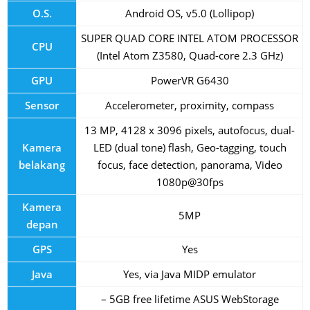
O.S.
Android OS, v5.0 (Lollipop)
SUPER QUAD CORE INTEL ATOM PROCESSOR
CPU
(Intel Atom Z3580, Quad-core 2.3 GHz)
GPU
PowerVR G6430
Sensor
Accelerometer, proximity, compass
13 MP, 4128 x 3096 pixels, autofocus, dual-
Kamera
LED (dual tone) flash, Geo-tagging, touch
belakang
focus, face detection, panorama, Video
1080p@30fps
Kamera
5MP
depan
GPS
Yes
Java
Yes, via Java MIDP emulator
– 5GB free lifetime ASUS WebStorage