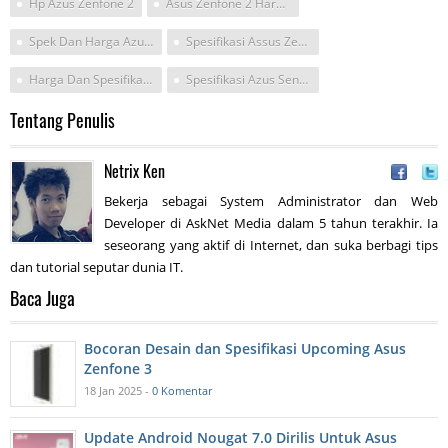
Hp Azus Zenfone 2
Asus Zenfone 2 Harga Dan Spesifikasi
Spek Dan Harga Azus Zenfone 2
Spesifikasi Assus Zenfon 2 Dan Harga
Harga Dan Spesifikasi Hp Azus
Spesifikasi Azus Senfone 2
Tentang Penulis
Netrix Ken
Bekerja sebagai System Administrator dan Web
Developer di AskNet Media dalam 5 tahun terakhir. Ia
seseorang yang aktif di Internet, dan suka berbagi tips
dan tutorial seputar dunia IT.
Baca Juga
Bocoran Desain dan Spesifikasi Upcoming Asus
Zenfone 3
18 Jan 2025 -
0 Komentar
Update Android Nougat 7.0 Dirilis Untuk Asus