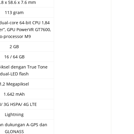
.8 x 58.6 x 7.6 mm
113 gram
dual-core 64-bit CPU 1,84
er”, GPU PowerVR GT7600,
o-processor M9
2 GB
16 / 64 GB
iksel dengan True Tone
dual-LED flash
1,2 Megapiksel
1.642 mAh
/ 3G HSPA/ 4G LTE
Lightning
an dukungan A-GPS dan
GLONASS