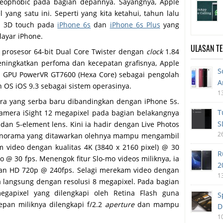
oleophobic pada bagian depannya. Sayangnya, Apple
ang satu ini. Seperti yang kita ketahui, tahun lalu
n 3D touch pada
iPhone 6s
dan
iPhone 6s Plus
yang
ayar iPhone.
ULASAN T
h prosesor 64-bit Dual Core Twister dengan
clock
1.84
eningkatkan perfoma dan kecepatan grafisnya, Apple
S
GPU PowerVR GT7600 (Hexa Core) sebagai pengolah
A
 OS iOS 9.3 sebagai sistem operasinya.
1
ra yang serba baru dibandingkan dengan iPhone 5s.
T
kamera iSight 12 megapixel pada bagian belakangnya
S
, dan 5-element lens. Kini ia hadir dengan Live Photos
2
r Panorama yang ditawarkan olehnya mampu mengambil
ideo dengan kualitas 4K (3840 x 2160 pixel) @ 30
R
o @ 30 fps. Menengok fitur Slo-mo videos miliknya, ia
2
an HD 720p @ 240fps. Selagi merekam video dengan
1
a langsung dengan resolusi 8 megapixel. Pada bagian
gapixel yang dilengkapi oleh Retina Flash guna
S
epan miliknya dilengkapi f/2.2
aperture
dan mampu
D
1