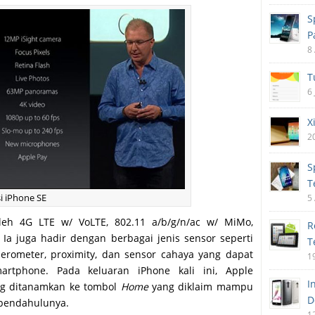
S
P
8
T
6
X
2
S
T
si iPhone SE
5
 oleh 4G LTE w/ VoLTE, 802.11 a/b/g/n/ac w/ MiMo,
R
 Ia juga hadir dengan berbagai jenis sensor seperti
T
elerometer, proximity, dan sensor cahaya yang dapat
1
rtphone. Pada keluaran iPhone kali ini, Apple
I
ng ditanamkan ke tombol
Home
yang diklaim mampu
D
g pendahulunya.
1