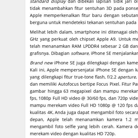
standard display
dan dibekali lapisan sidik jari 
tidak menambahkan fitur sentuhan 3D pada ponsel y
Apple memperkenalkan fitur baru dengan sebuta
berguna untuk mendeteksi tekanan sentuhan pada l
Melihat lebih dalam, smartphone ini ditenagai ole
GHz yang perkuat oleh chipset Apple A9. Untuk m
telah menanamkan RAM LPDDR4 sebesar 2 GB dan 
grafisnya. Dibagian
software
, iPhone SE menjalankan
Brand new
iPhone SE juga dilengkapi dengan kame
Kali ini, Apple mempersenjatai iPhone SE dengan 
yang dilengkapi fitur true-tone flash, f/2.2
aperture
dan memiliki Autofocus bertipe Focus Pixel. Fitu
gambar hingga 63 megapixel dan mampu merekam v
fps, 1080p Full HD video @ 30/60 fps, dan 720p vide
mampu merekam video Full HD 1080p @ 120 fps d
kualitas 4K, Anda juga dapat mengambil foto secar
depan, Apple telah menanamkan kamera 1.2 me
mengambil foto selfie yang lebih cerah. Kamera d
merekam video dengan kualitas HD 720p.