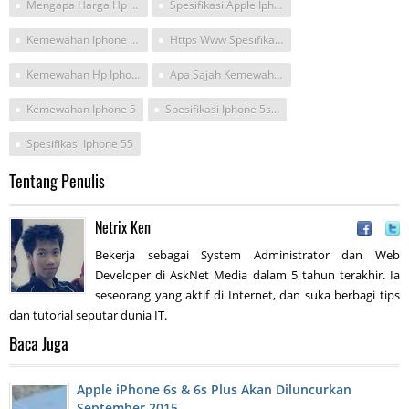
Mengapa Harga Hp Apple Selangit
Spesifikasi Apple Iphone 5
Kemewahan Iphone 6 16gb
Https Www Spesifikasiharga Com Kemewahan Spesifikasi Iphone 5s Dengan Harga Selangit
Kemewahan Hp Iphone
Apa Sajah Kemewahan Dari Iphone
Kemewahan Iphone 5
Spesifikasi Iphone 5s 32gb
Spesifikasi Iphone 55
Tentang Penulis
Netrix Ken
Bekerja sebagai System Administrator dan Web
Developer di AskNet Media dalam 5 tahun terakhir. Ia
seseorang yang aktif di Internet, dan suka berbagi tips
dan tutorial seputar dunia IT.
Baca Juga
Apple iPhone 6s & 6s Plus Akan Diluncurkan
September 2015