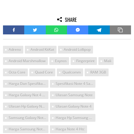
SHARE
Adreno
Android KitKat
Android Lollipop
Android Marshmallow
Exynos
Fingerprint
Mali
Octa Core
Quad Core
Qualcomm
RAM 3GB
Harga Dan Spesifikasi Samsung Note 4
Spesifikasi Note 4 Samsung Dan Harga
Harga Galaxy Not 4 Tipe 6 0 1
Ulasan Samsung Note
Ulasan Hp Galaxy Note 4
Ulasan Galaxy Note 4
Samsung Galaxy Note 4 Terlengkap
Harga Hp Samsung Note 4 Baru Muncul
Harga Samsung Note 4 Vs Htc 68
Harga Note 4 Htc