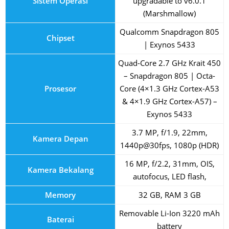
Sistem Operasi
upgradable to v6.0.1
(Marshmallow)
Qualcomm Snapdragon 805
Chipset
| Exynos 5433
Quad-Core 2.7 GHz Krait 450
– Snapdragon 805 | Octa-
Prosesor
Core (4×1.3 GHz Cortex-A53
& 4×1.9 GHz Cortex-A57) –
Exynos 5433
3.7 MP, f/1.9, 22mm,
Kamera Depan
1440p@30fps, 1080p (HDR)
16 MP, f/2.2, 31mm, OIS,
Kamera Bekalang
autofocus, LED flash,
Memory
32 GB, RAM 3 GB
Removable Li-Ion 3220 mAh
Baterai
battery