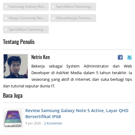
Samsung Galaxy Note 4 Spesifikasi
Spesifikasi Samsung Not 4
Harga Samsung Note 4 Dan Spesifikasi
Ulasanharga Samsung
Spesifikasi Samsung Note 4 3g
Tentang Penulis
Netrix Ken
Bekerja sebagai System Administrator dan Web
Developer di AskNet Media dalam 5 tahun terakhir. Ia
seseorang yang aktif di Internet, dan suka berbagi tips
dan tutorial seputar dunia IT.
Baca Juga
Review Samsung Galaxy Note 5 Active, Layar QHD
Bersertifikat IP68
9 Jan 2026 -
2 Komentar