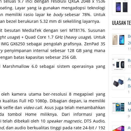
 seluas 9.7 inci dengan resolusi QXGA 2048 x 1536
coating. Layar yang ia gunakan mengadopsi teknologi
 memiliki rasio layar ke
body
sebesar 78%. Untuk
bezel berukuran 5.32 mm di sekeliling layarnya.
ULASAN T
-bit besutan MediaTek dengan seri MT8176. Susunan
B
ight usage
) + Quad Core 1.7 GHz (
heavy usage
). Untuk
2
IMG GX6250 sebagai pengolah grafisnya. ZenPad 3S
1
y
penyimpanan internal sebesar 128 GB yang mana
ngan batas kapasitas sebesar 256 GB.
R
 Marshmallow 6.0 sebagai sistem operasinya yang
1
A
B
1
ai oleh kamera utama ber-resolusi 8 megapixel yang
ualitas Full HD 1080p. Dibagian depan, ia memiliki
M
 selfie dan
video call
. Asus juga telah menambahkan
M
ada tombol Home miliknya. Dari informasi yang
9
 telah dibekali oleh 10
speaker magnetic
, DTS Audio,
nd
, dan audio berkualitas tinggi pada rate 24-bit / 192
A