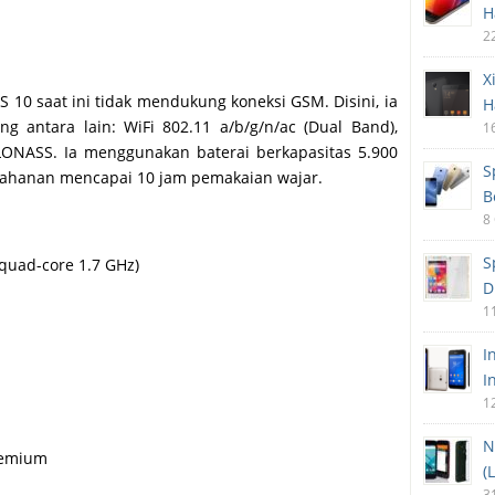
H
2
X
S 10 saat ini tidak mendukung koneksi GSM. Disini, ia
H
g antara lain: WiFi 802.11 a/b/g/n/ac (Dual Band),
1
GLONASS. Ia menggunakan baterai berkapasitas 5.900
S
tahanan mencapai 10 jam pemakaian wajar.
B
8
S
 quad-core 1.7 GHz)
D
1
I
I
1
N
remium
(
3