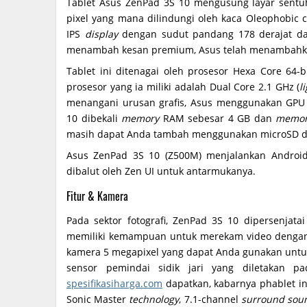
Tablet Asus ZenPad 3S 10 mengusung layar sentuh
pixel yang mana dilindungi oleh kaca Oleophobic 
IPS
display
dengan sudut pandang 178 derajat dan
menambah kesan premium, Asus telah menambahkan 
Tablet ini ditenagai oleh prosesor Hexa Core 64
prosesor yang ia miliki adalah Dual Core 2.1 GHz (
l
menangani urusan grafis, Asus menggunakan GPU 
10 dibekali
memory
RAM sebesar 4 GB dan
memor
masih dapat Anda tambah menggunakan microSD de
Asus ZenPad 3S 10 (Z500M) menjalankan Android
dibalut oleh Zen UI untuk antarmukanya.
Fitur & Kamera
Pada sektor fotografi, ZenPad 3S 10 dipersenjat
memiliki kemampuan untuk merekam video dengan k
kamera 5 megapixel yang dapat Anda gunakan untuk
sensor pemindai sidik jari yang diletakan p
spesifikasiharga.com
dapatkan, kabarnya phablet ini
Sonic Master
technology
, 7.1-channel
surround sou