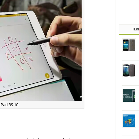
TER
nPad 3S 10