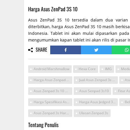
Harga Asus ZenPad 3S 10
Asus ZenPad 3S 10 tersedia dalam dua varian 
diterbitkan, harga Asus ZenPad 3S 10 masih berkisa
Indonesia. Tablet ini akan mulai dipasarkan pad
mengumumkan kapan tablet ini akan rilis di pasar I
SHARE
Android Marshmallow
Hexa Core
IMG
Medi
Harga Asus Zenpad 3s
Jual Asus Zenpad 3s 10 Z500m
Asus Zenpad 3s 10 Harga Dan Spesifikasi
Asus Senpad 3s10
Harga Spesifikasi Asus Zenpad 3s 10
Harga Asus Jedged 3s10
Asus Zenpad 3s Harga
Ulasan Zenpad 3s
Tentang Penulis