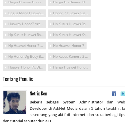
Harga Huawei Honor 7
Harga Hp Huawei Honor 7
Bagus Mana Huawei Honor6x Dengan Honor 7
Honor 7 Huawei Kusus
Huawey Honor7 Arenasmartphone
Hp Kusus Huawei Ram 3 Dan4 2017
Hp Kusus Huawei Ram 4 Kamera Depan 20mp Terbaru
Hp Kusus Huawei Kamera Depan 20mp
Hp Huawei Honor 7 Khusus Ram 4 Terbaru
Hp Huawei Honor 7
Hp Honor Dg Body Bagus
Hp Kusus Kamera 2 Terbaru
Huawei Honor 7x Dipasarkan
Harga Huawei Honor 7 Dan Spek
Tentang Penulis
Netrix Ken
Bekerja sebagai System Administrator dan Web
Developer di AskNet Media dalam 5 tahun terakhir. Ia
seseorang yang aktif di Internet, dan suka berbagi tips
dan tutorial seputar dunia IT.