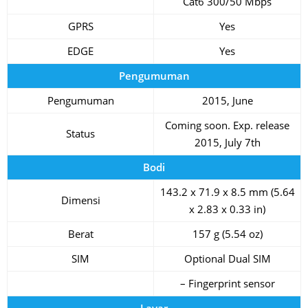
Cat6 300/50 Mbps
GPRS
Yes
EDGE
Yes
Pengumuman
Pengumuman
2015, June
Coming soon. Exp. release
Status
2015, July 7th
Bodi
143.2 x 71.9 x 8.5 mm (5.64
Dimensi
x 2.83 x 0.33 in)
Berat
157 g (5.54 oz)
SIM
Optional Dual SIM
– Fingerprint sensor
Layar