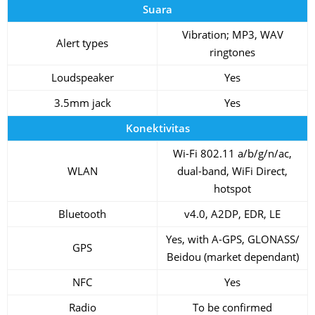
Suara
Vibration; MP3, WAV
Alert types
ringtones
Loudspeaker
Yes
3.5mm jack
Yes
Konektivitas
Wi-Fi 802.11 a/b/g/n/ac,
WLAN
dual-band, WiFi Direct,
hotspot
Bluetooth
v4.0, A2DP, EDR, LE
Yes, with A-GPS, GLONASS/
GPS
Beidou (market dependant)
NFC
Yes
Radio
To be confirmed