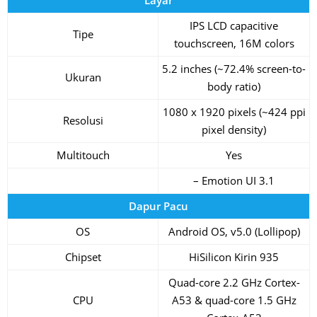
IPS LCD capacitive
Tipe
touchscreen, 16M colors
5.2 inches (~72.4% screen-to-
Ukuran
body ratio)
1080 x 1920 pixels (~424 ppi
Resolusi
pixel density)
Multitouch
Yes
– Emotion UI 3.1
Dapur Pacu
OS
Android OS, v5.0 (Lollipop)
Chipset
HiSilicon Kirin 935
Quad-core 2.2 GHz Cortex-
CPU
A53 & quad-core 1.5 GHz