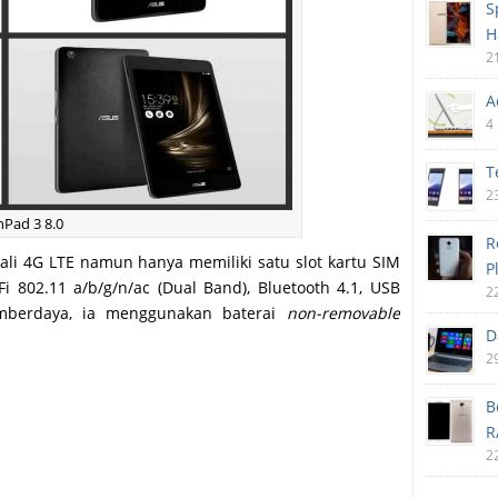
S
H
2
A
4
T
2
nPad 3 8.0
R
kali 4G LTE namun hanya memiliki satu slot kartu SIM
P
iFi 802.11 a/b/g/n/ac (Dual Band), Bluetooth 4.1, USB
2
mberdaya, ia menggunakan baterai
non-removable
D
2
B
R
2