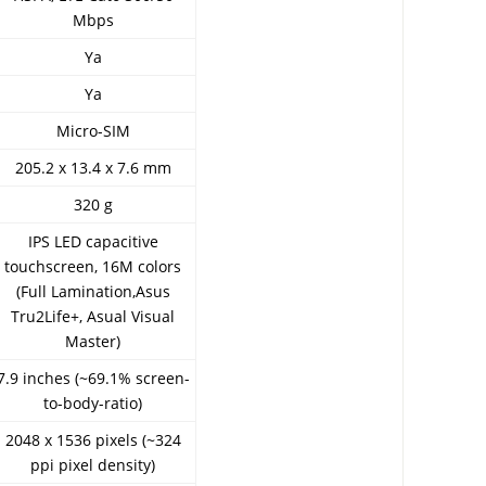
Mbps
Ya
Ya
Micro-SIM
205.2 x 13.4 x 7.6 mm
320 g
IPS LED capacitive
touchscreen, 16M colors
(Full Lamination,Asus
Tru2Life+, Asual Visual
Master)
7.9 inches (~69.1% screen-
to-body-ratio)
2048 x 1536 pixels (~324
ppi pixel density)