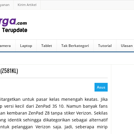
ayanan
Kirim Artikel
amera
Laptop
Tablet
Tak Berkategori
Tutorial
Ulasan
 (Z581KL)
Asus
ditargetkan untuk pasar kelas menengah keatas. Jika
irip versi kecil dari ZenPad 3S 10. Namun banyak fans
n kembaran ZenPad Z8 tanpa stiker Verizon. Sekilas
ng identik sehingga dikategorikan sebagai alternatif
tuk pelanggan Verizon saja. Jadi, seberapa mirip