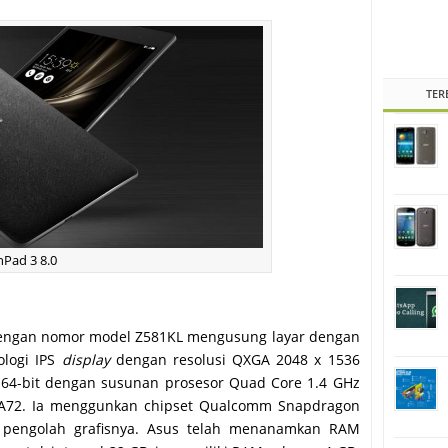
TER
nPad 3 8.0
 dengan nomor model Z581KL mengusung layar dengan
ologi IPS
display
dengan resolusi QXGA 2048 x 1536
re 64-bit dengan susunan prosesor Quad Core 1.4 GHz
-A72. Ia menggunkan chipset Qualcomm Snapdragon
 pengolah grafisnya. Asus telah menanamkan RAM