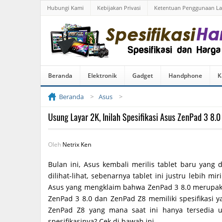
Hubungi Kami
Kebijakan Privasi
Ketentuan Penggunaan L
Beranda
Elektronik
Gadget
Handphone
K
Beranda
Asus
Usung Layar 2K, Inilah Spesifikasi Asus ZenPad 3 8.0
Oleh
Netrix Ken
Bulan ini, Asus kembali merilis tablet baru yang 
dilihat-lihat, sebenarnya tablet ini justru lebih m
Asus yang mengklaim bahwa ZenPad 3 8.0 merupaka
ZenPad 3 8.0 dan ZenPad Z8 memiliki spesifikasi ya
ZenPad Z8 yang mana saat ini hanya tersedia un
spesifikasinya? Cek di bawah ini.