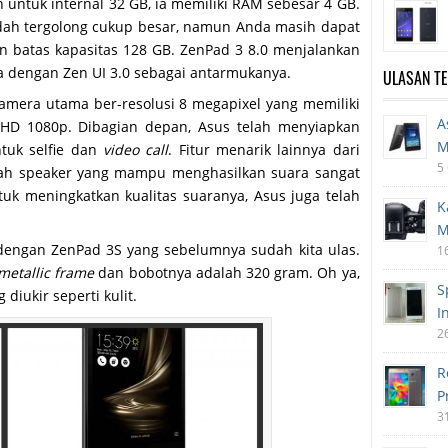
 untuk internal 32 GB, ia memiliki RAM sebesar 4 GB.
udah tergolong cukup besar, namun Anda masih dapat
batas kapasitas 128 GB. ZenPad 3 8.0 menjalankan
a dengan Zen UI 3.0 sebagai antarmukanya.
ULASAN T
 kamera utama ber-resolusi 8 megapixel yang memiliki
A
HD 1080p. Dibagian depan, Asus telah menyiapkan
M
tuk selfie dan
video call
. Fitur menarik lainnya dari
5
buah speaker yang mampu menghasilkan suara sangat
tuk meningkatkan kualitas suaranya, Asus juga telah
K
M
 dengan ZenPad 3S yang sebelumnya sudah kita ulas.
1
metallic frame
dan bobotnya adalah 320 gram. Oh ya,
S
diukir seperti kulit.
I
2
R
P
3