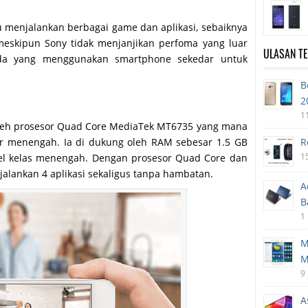
menjalankan berbagai game dan aplikasi, sebaiknya
eskipun Sony tidak menjanjikan perfoma yang luar
ULASAN T
nda yang menggunakan smartphone sekedar untuk
B
2
1
 oleh prosesor Quad Core MediaTek MT6735 yang mana
sar menengah. Ia di dukung oleh RAM sebesar 1.5 GB
R
1
sel kelas menengah. Dengan prosesor Quad Core dan
jalankan 4 aplikasi sekaligus tanpa hambatan.
A
B
1
M
M
9
A