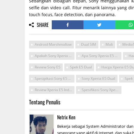
Sedangkan dibagian depan, Sony menggunakan k
selfie dan video call. Fitur menarik lainnya yang di
touch focus, face detection, dan panorama.
SHARE
Android Marshmallow
Dual SIM
Mali
Media
Apakah Sony Xperia E5 Kuat Buat Main Game Hd Kelas Atas
Apa Sony Xperia E5 Diproduksi Di Indonesia
Ha
Review Sony E5
Spek E5 Dual
Spesipikasi Sony E5 5 Inci
Sony Xperia E5 Dual
Spek 
Review Xperia E5 Indonesia
Spesifikasi Sony Xperia E5 Ram 2gb
Tentang Penulis
Netrix Ken
Bekerja sebagai System Administrator dan
seseorang yang aktif di Internet, dan suka b