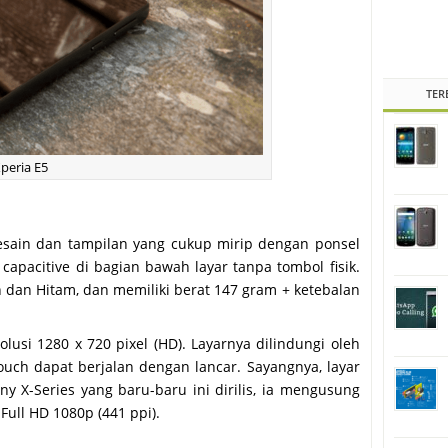
TER
peria E5
 desain dan tampilan yang cukup mirip dengan ponsel
pacitive di bagian bawah layar tanpa tombol fisik.
h dan Hitam, dan memiliki berat 147 gram + ketebalan
lusi 1280 x 720 pixel (HD). Layarnya dilindungi oleh
ouch dapat berjalan dengan lancar. Sayangnya, layar
ony X-Series yang baru-baru ini dirilis, ia mengusung
ull HD 1080p (441 ppi).