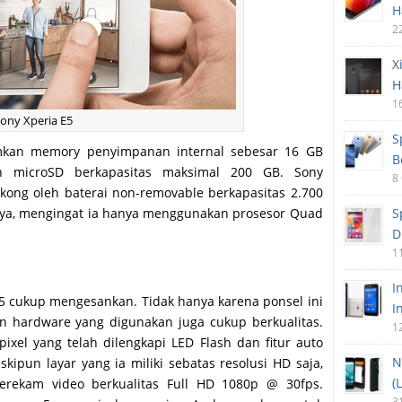
H
2
X
H
1
Sony Xperia E5
S
mkan memory penyimpanan internal sebesar 16 GB
B
 microSD berkapasitas maksimal 200 GB. Sony
8
kong oleh baterai non-removable berkapasitas 2.700
S
nya, mengingat ia hanya menggunakan prosesor Quad
D
1
I
 E5 cukup mengesankan. Tidak hanya karena ponsel ini
I
n hardware yang digunakan juga cukup berkualitas.
1
xel yang telah dilengkapi LED Flash dan fitur auto
N
pun layar yang ia miliki sebatas resolusi HD saja,
(
ekam video berkualitas Full HD 1080p @ 30fps.
3