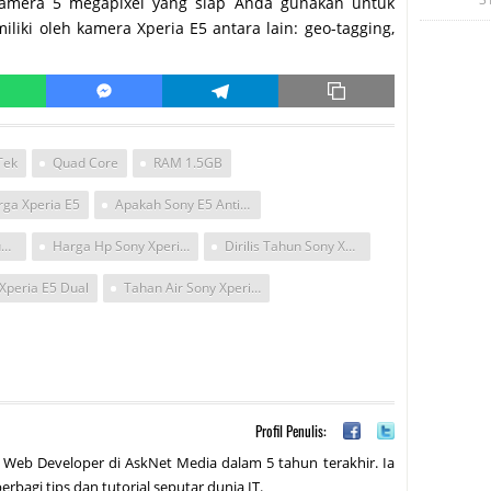
amera 5 megapixel yang siap Anda gunakan untuk
miliki oleh kamera Xperia E5 antara lain: geo-tagging,
Tek
Quad Core
RAM 1.5GB
rga Xperia E5
Apakah Sony E5 Anti Air
Harga Xperia E5 Dual Di Indonesia
Harga Hp Sony Xperia E5 Dual
Dirilis Tahun Sony Xperia E5
Xperia E5 Dual
Tahan Air Sony Xperia E5
Profil Penulis:
 Web Developer di AskNet Media dalam 5 tahun terakhir. Ia
erbagi tips dan tutorial seputar dunia IT.