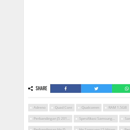
SHARE
Adreno
Quad Core
Qualcomm
RAM 1.5GB
Perbandingan J5 2015 Dengan 2016
Spesifikasi Samsung J5 2016
Perbandingan Hp J5 2015 Vs J5 2016
Hp Samsung J 5 Hitam