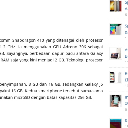
S
d
6
S
&
1
comm Snapdragon 410 yang ditenagai oleh prosesor
k 1.2 GHz. Ia menggunakan GPU Adreno 306 sebagai
A
 GB. Sayangnya, perbedaan dapur pacu antara Galaxy
B
 RAM saja yang kini menjadi 2 GB. Teknologi prosesor
1
R
E
n penyimpanan, 8 GB dan 16 GB, sedangkan Galaxy J5
1
a, yakni 16 GB. Kedua smartphone tersebut sama-sama
I
nakan microSD dengan batas kapasitas 256 GB.
X
6
R
1