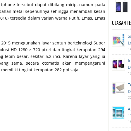
tphone tersebut dapat dibilang mirip, namun pada
rbahan metal sepenuhnya sehingga menambah kesan
016) tersedia dalam varian warna Putih, Emas, Emas
ULASAN T
S
n 2015 menggunakan layar sentuh berteknologi Super
L
1
lusi HD 1280 × 720 pixel dan tingkat kerapatan 294
g lebih besar, sekitar 5.2 inci. Karena layar yang ia
I
 yang sama, secara otomatis akan mempengaruhi
D
a memiliki tingkat kerapatan 282 ppi saja.
1
T
D
2
A
1
1