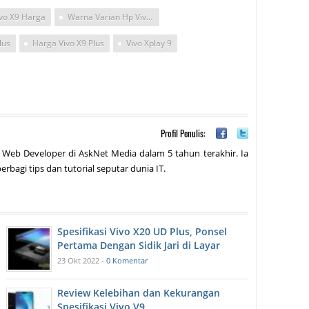
vo X9 Harga
Warna Varian Hp Vivo X9
lus
Harga Vivo X9 Plus
Vivo Xplay 9
Profil Penulis:
 Web Developer di AskNet Media dalam 5 tahun terakhir. Ia
erbagi tips dan tutorial seputar dunia IT.
Spesifikasi Vivo X20 UD Plus, Ponsel
Pertama Dengan Sidik Jari di Layar
23 Okt 2022 -
0 Komentar
Review Kelebihan dan Kekurangan
Spesifikasi Vivo V9