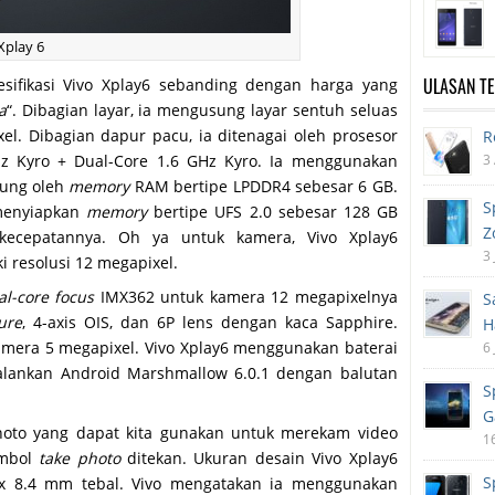
Xplay 6
ULASAN T
esifikasi Vivo Xplay6 sebanding dengan harga yang
a
“. Dibagian layar, ia mengusung layar sentuh seluas
el. Dibagian dapur pacu, ia ditenagai oleh prosesor
R
3
Hz Kyro + Dual-Core 1.6 GHz Kyro. Ia menggunakan
kung oleh
memory
RAM bertipe LPDDR4 sebesar 6 GB.
S
 menyiapkan
memory
bertipe UFS 2.0 sebesar 128 GB
Z
 kecepatannya. Oh ya untuk kamera, Vivo Xplay6
3 
resolusi 12 megapixel.
al-core focus
IMX362 untuk kamera 12 megapixelnya
S
ure
, 4-axis OIS, dan 6P lens dengan kaca Sapphire.
H
amera 5 megapixel. Vivo Xplay6 menggunakan baterai
6 
lankan Android Marshmallow 6.0.1 dengan balutan
S
G
 Photo yang dapat kita gunakan untuk merekam video
1
ombol
take photo
ditekan. Ukuran desain Vivo Xplay6
S
 x 8.4 mm tebal. Vivo mengatakan ia menggunakan