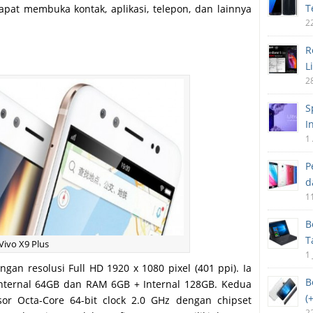
T
apat membuka kontak, aplikasi, telepon, dan lainnya
2
R
L
2
S
I
1
P
d
1
B
T
Vivo X9 Plus
1 
gan resolusi Full HD 1920 x 1080 pixel (401 ppi). Ia
B
Internal 64GB dan RAM 6GB + Internal 128GB. Kedua
(
or Octa-Core 64-bit clock 2.0 GHz dengan chipset
2