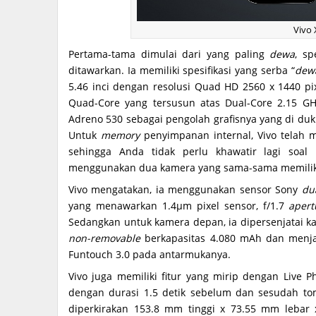
Vivo 
Pertama-tama dimulai dari yang paling
dewa
, sp
ditawarkan. Ia memiliki spesifikasi yang serba “
dew
5.46 inci dengan resolusi Quad HD 2560 x 1440 pix
Quad-Core yang tersusun atas Dual-Core 2.15 G
Adreno 530 sebagai pengolah grafisnya yang di du
Untuk
memory
penyimpanan internal, Vivo telah
sehingga Anda tidak perlu khawatir lagi soal
menggunakan dua kamera yang sama-sama memiliki 
Vivo mengatakan, ia menggunakan sensor Sony
du
yang menawarkan 1.4µm pixel sensor, f/1.7
apert
Sedangkan untuk kamera depan, ia dipersenjatai k
non-removable
berkapasitas 4.080 mAh dan menja
Funtouch 3.0 pada antarmukanya.
Vivo juga memiliki fitur yang mirip dengan Live
dengan durasi 1.5 detik sebelum dan sesudah t
diperkirakan 153.8 mm tinggi x 73.55 mm lebar