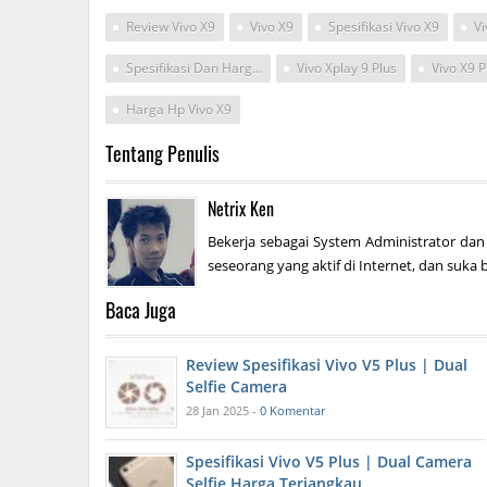
Review Vivo X9
Vivo X9
Spesifikasi Vivo X9
Vi
Spesifikasi Dan Harga Vivo
Vivo Xplay 9 Plus
Vivo X9 P
Harga Hp Vivo X9
Tentang Penulis
Netrix Ken
Bekerja sebagai System Administrator dan
seseorang yang aktif di Internet, dan suka b
Baca Juga
Review Spesifikasi Vivo V5 Plus | Dual
Selfie Camera
28 Jan 2025 -
0 Komentar
Spesifikasi Vivo V5 Plus | Dual Camera
Selfie Harga Terjangkau