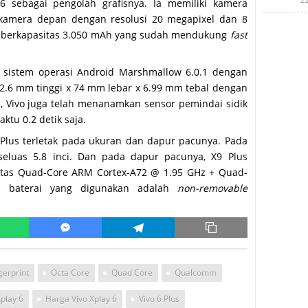
sebagai pengolah grafisnya. Ia memiliki kamera
 kamera depan dengan resolusi 20 megapixel dan 8
berkapasitas 3.050 mAh yang sudah mendukung
fast
 sistem operasi Android Marshmallow 6.0.1 dengan
52.6 mm tinggi x 74 mm lebar x 6.99 mm tebal dengan
a, Vivo juga telah menanamkan sensor pemindai sidik
tu 0.2 detik saja.
 Plus terletak pada ukuran dan dapur pacunya. Pada
seluas 5.8 inci. Dan pada dapur pacunya, X9 Plus
 atas Quad-Core ARM Cortex-A72 @ 1.95 GHz + Quad-
a baterai yang digunakan adalah
non-removable
gerprint
Octa Core
Quad Core
Qualcomm
play 6
Harga Vivo Xplay 6
Vivo 6 Plus