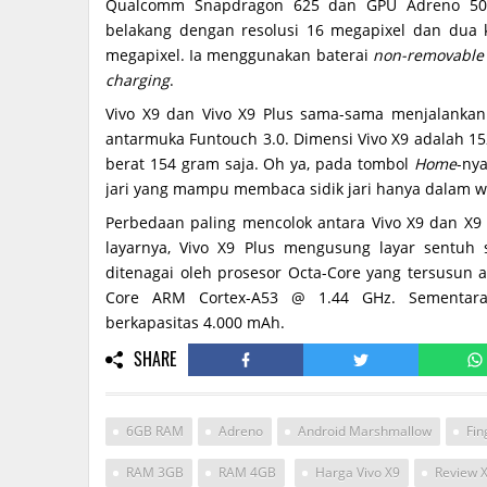
Qualcomm Snapdragon 625 dan GPU Adreno 506 
belakang dengan resolusi 16 megapixel dan dua
megapixel. Ia menggunakan baterai
non-removable
charging
.
Vivo X9 dan Vivo X9 Plus sama-sama menjalankan
antarmuka Funtouch 3.0. Dimensi Vivo X9 adalah 1
berat 154 gram saja. Oh ya, pada tombol
Home
-ny
jari yang mampu membaca sidik jari hanya dalam wak
Perbedaan paling mencolok antara Vivo X9 dan X9
layarnya, Vivo X9 Plus mengusung layar sentuh 
ditenagai oleh prosesor Octa-Core yang tersusun
Core ARM Cortex-A53 @ 1.44 GHz. Sementar
berkapasitas 4.000 mAh.
SHARE
6GB RAM
Adreno
Android Marshmallow
Fin
RAM 3GB
RAM 4GB
Harga Vivo X9
Review X