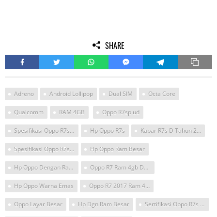
SHARE
Adreno
Android Lollipop
Dual SIM
Octa Core
Qualcomm
RAM 4GB
Oppo R7splud
Spesifikasi Oppo R7s Warna Gold
Hp Oppo R7s
Kabar R7s D Tahun 2017
Spesifikasi Oppo R7s Plus
Hp Oppo Ram Besar
Hp Oppo Dengan Ram Besar
Oppo R7 Ram 4gb Dgn Oppo F1
Hp Oppo Warna Emas
Oppo R7 2017 Ram 4gb
Oppo Layar Besar
Hp Dgn Ram Besar
Sertifikasi Oppo R7s Plus Marshmallow