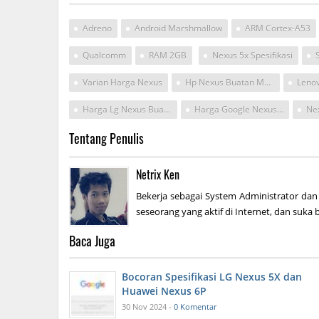
Adreno
Android Marshmallow
ARM Cortex-A53
Qualcomm
RAM 2GB
Nexus 5x Spesifikasi
Varian Harga Nexus
Hp Nexus Buatan Mana
Leno
Harga Lg Nexus Buatan Jepang
Harga Google Nexus 5
Ne
Tentang Penulis
Netrix Ken
Bekerja sebagai System Administrator dan
seseorang yang aktif di Internet, dan suka b
Baca Juga
Bocoran Spesifikasi LG Nexus 5X dan
Huawei Nexus 6P
30 Nov 2024 -
0 Komentar