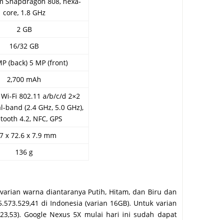
 Snapdragon 808, hexa-
core, 1.8 GHz
2 GB
16/32 GB
P (back) 5 MP (front)
2,700 mAh
, Wi-Fi 802.11 a/b/c/d 2×2
-band (2.4 GHz, 5.0 GHz),
tooth 4.2, NFC, GPS
7 x 72.6 x 7.9 mm
136 g
 varian warna diantaranya Putih, Hitam, dan Biru dan
.573.529,41 di Indonesia (varian 16GB). Untuk varian
23,53). Google Nexus 5X mulai hari ini sudah dapat