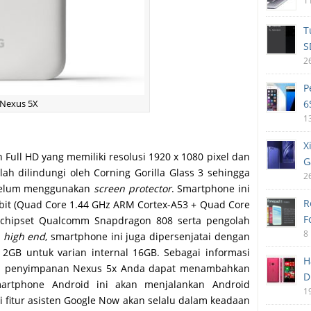
1
T
S
2
P
 Nexus 5X
6
1
X
 Full HD yang memiliki resolusi 1920 x 1080 pixel dan
G
lah dilindungi oleh Corning Gorilla Glass 3 sehingga
2
a belum menggunakan
screen protector
. Smartphone ini
R
4 bit (Quad Core 1.44 GHz ARM Cortex-A53 + Quad Core
F
h chipset Qualcomm Snapdragon 808 serta pengolah
8
r
high end
, smartphone ini juga dipersenjatai dengan
2GB untuk varian internal 16GB. Sebagai informasi
H
an penyimpanan Nexus 5x Anda dapat menambahkan
D
artphone Android ini akan menjalankan Android
1
i fitur asisten Google Now akan selalu dalam keadaan