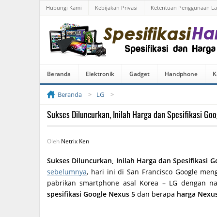
Hubungi Kami
Kebijakan Privasi
Ketentuan Penggunaan L
Beranda
Elektronik
Gadget
Handphone
K
Beranda
LG
Sukses Diluncurkan, Inilah Harga dan Spesifikasi Go
Oleh
Netrix Ken
Sukses Diluncurkan, Inilah Harga dan Spesifikasi G
sebelumnya
, hari ini di San Francisco Google m
pabrikan smartphone asal Korea – LG dengan 
spesifikasi Google Nexus 5
dan berapa
harga Nexu