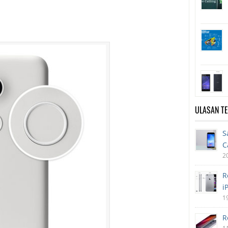
ULASAN T
S
C
2
R
i
1
R