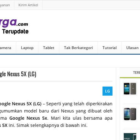
ayanan
Kirim Artikel
amera
Laptop
Tablet
Tak Berkategori
Tutorial
Ulasan
ogle Nexus 5X (LG)
TER
LG
oogle Nexus 5X (LG)
– Seperti yang telah diperkirakan
engumumkan model baru dari Nexus yang dibuat oleh
nama
Google Nexus 5x
. Mari kita ulas bersama apa
s 5X
ini. Simak selengkapnya di bawah ini.