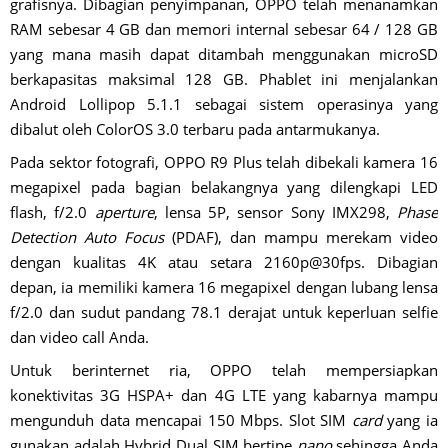
grafisnya. Dibagian penyimpanan, OPPO telah menanamkan
RAM sebesar 4 GB dan memori internal sebesar 64 / 128 GB
yang mana masih dapat ditambah menggunakan microSD
berkapasitas maksimal 128 GB. Phablet ini menjalankan
Android Lollipop 5.1.1 sebagai sistem operasinya yang
dibalut oleh ColorOS 3.0 terbaru pada antarmukanya.
Pada sektor fotografi, OPPO R9 Plus telah dibekali kamera 16
megapixel pada bagian belakangnya yang dilengkapi LED
flash, f/2.0
aperture
, lensa 5P, sensor Sony IMX298,
Phase
Detection Auto Focus
(PDAF), dan mampu merekam video
dengan kualitas 4K atau setara 2160p@30fps. Dibagian
depan, ia memiliki kamera 16 megapixel dengan lubang lensa
f/2.0 dan sudut pandang 78.1 derajat untuk keperluan selfie
dan video call Anda.
Untuk berinternet ria, OPPO telah mempersiapkan
konektivitas 3G HSPA+ dan 4G LTE yang kabarnya mampu
mengunduh data mencapai 150 Mbps. Slot SIM
card
yang ia
gunakan adalah Hybrid Dual SIM bertipe
nano
sehingga Anda