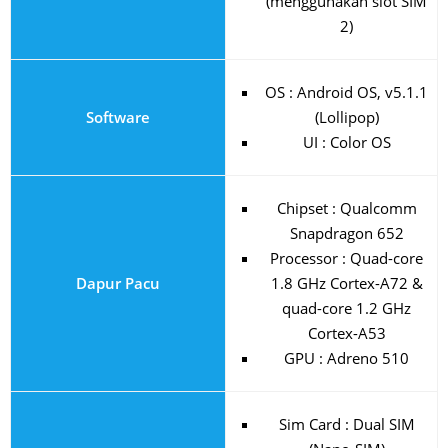
(menggunakan slot SIM
2)
OS : Android OS, v5.1.1
Software
(Lollipop)
UI : Color OS
Chipset : Qualcomm
Snapdragon 652
Processor : Quad-core
Dapur Pacu
1.8 GHz Cortex-A72 &
quad-core 1.2 GHz
Cortex-A53
GPU : Adreno 510
Sim Card : Dual SIM