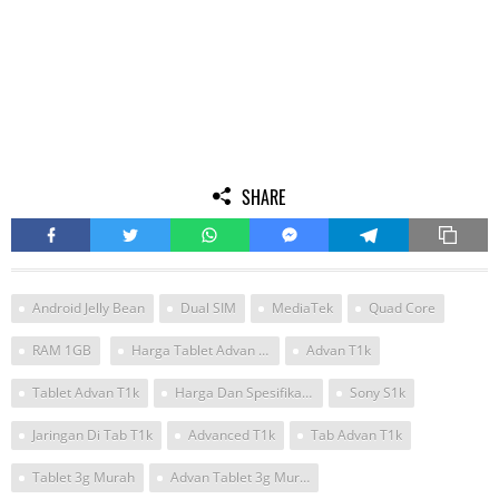
SHARE
Android Jelly Bean
Dual SIM
MediaTek
Quad Core
RAM 1GB
Harga Tablet Advan T1K
Advan T1k
Tablet Advan T1k
Harga Dan Spesifikasi Tablet T1k Advan
Sony S1k
Jaringan Di Tab T1k
Advanced T1k
Tab Advan T1k
Tablet 3g Murah
Advan Tablet 3g Murah