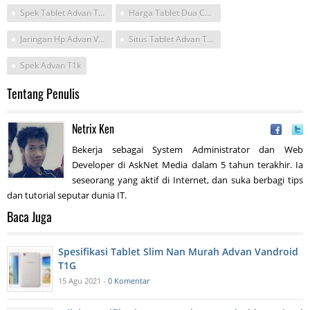
Spek Tablet Advan T1k
Harga Tablet Dua Core 3g Murah
Jaringan Hp Advan Vandroid T1k
Situs Tablet Advan T1k
Spek Advan T1k
Tentang Penulis
Netrix Ken
Bekerja sebagai System Administrator dan Web
Developer di AskNet Media dalam 5 tahun terakhir. Ia
seseorang yang aktif di Internet, dan suka berbagi tips
dan tutorial seputar dunia IT.
Baca Juga
Spesifikasi Tablet Slim Nan Murah Advan Vandroid
T1G
15 Agu 2021 -
0 Komentar