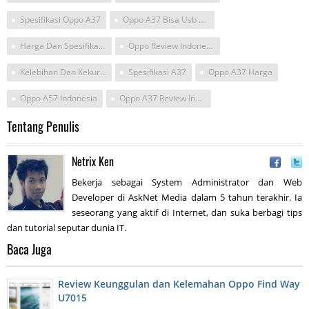
Spesifikasi Oppo A37
Oppo A37 Bisa Usb Otg Tidak?
Harga Dan Spesifikasi Oppo A37
Oppo Review Indonesia
Kelebihan Dan Kekurangan Oppo A37 K
Spesifikasi A37
Oppo A37 Harga
Oppo A57 Indonesia
Oppo A37 Review Indonesia
Tentang Penulis
Netrix Ken
Bekerja sebagai System Administrator dan Web
Developer di AskNet Media dalam 5 tahun terakhir. Ia
seseorang yang aktif di Internet, dan suka berbagi tips
dan tutorial seputar dunia IT.
Baca Juga
Review Keunggulan dan Kelemahan Oppo Find Way
U7015