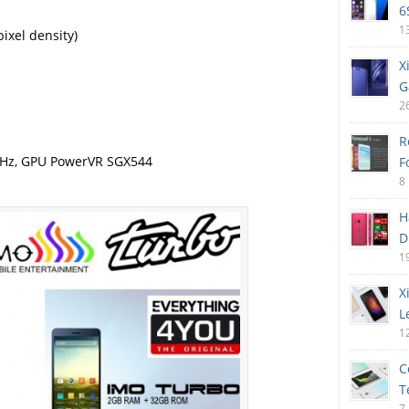
6
1
pixel density)
X
G
2
R
Hz, GPU PowerVR SGX544
F
8
H
D
1
X
L
1
C
T
7