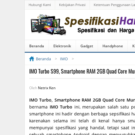
Hubungi Kami
Kebijakan Privasi
Ketentuan Penggunaan L
Beranda
Elektronik
Gadget
Handphone
K
Beranda
IMO
IMO Turbo S99, Smartphone RAM 2GB Quad Core Mu
Oleh
Netrix Ken
IMO Turbo, Smartphone RAM 2GB Quad Core Mu
bernama
IMO Turbo
ini, merupakan salah satu p
smartphone ini hadir dengan berbaga sepsifikasi h
karenakan selama ini telah di kenal hanya sm
mempunyai spesifikasi yang handal, tetapi saat 
sebuah smartphone Android dengan menyuguhkan 