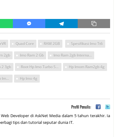
rVR
Quad Core
RAM 2GB
Spesifikasi Imo Tt6
am 2gb
Imo Ram 2 Gb
Imo Ram 2gb Internal 32
 2 3gb
Root Hp Imo Turbo Suport 4g
Hp Imom Ram2gb 4g
Cara Me Root Hp Imo Turbo
Hp Imo 4g
Profil Penulis:
 Web Developer di AskNet Media dalam 5 tahun terakhir. Ia
erbagi tips dan tutorial seputar dunia IT.