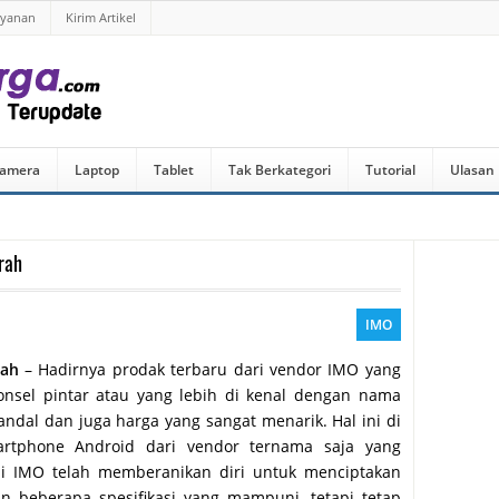
ayanan
Kirim Artikel
amera
Laptop
Tablet
Tak Berkategori
Tutorial
Ulasan
rah
IMO
rah
– Hadirnya prodak terbaru dari vendor IMO yang
onsel pintar atau yang lebih di kenal dengan nama
andal dan juga harga yang sangat menarik. Hal ini di
artphone Android dari vendor ternama saja yang
ini IMO telah memberanikan diri untuk menciptakan
beberapa spesifikasi yang mampuni, tetapi tetap