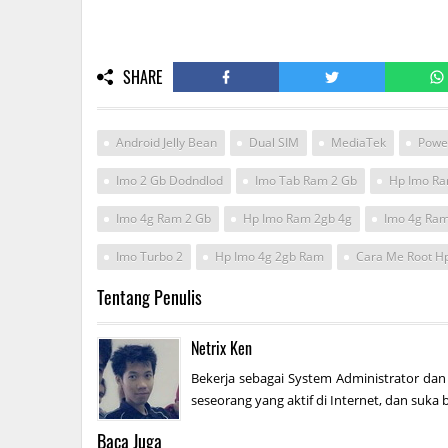
SHARE
Android Jelly Bean
Dual SIM
MediaTek
Powe
Imo 2 Gb Dodndlod
Imo Tab Ram 2 Gb
Hp Imo R
Imo 4g Ram 2 Gb
Hp Imo Ram 2gb 4g
Imo 4g Ram
Imo Turbo 2
Hp Imo 4g 2gb Ram
Tentang Penulis
Netrix Ken
Bekerja sebagai System Administrator dan
seseorang yang aktif di Internet, dan suka b
Baca Juga