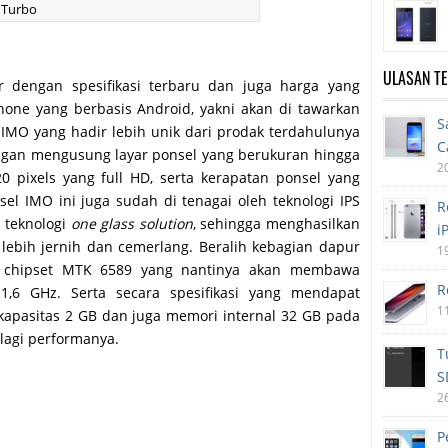
 Turbo
ULASAN T
r dengan spesifikasi terbaru dan juga harga yang
hone yang berbasis Android, yakni akan di tawarkan
S
 IMO yang hadir lebih unik dari prodak terdahulunya
C
dengan mengusung layar ponsel yang berukuran hingga
2
0 pixels yang full HD, serta kerapatan ponsel yang
l IMO ini juga sudah di tenagai oleh teknologi IPS
R
 teknologi
one glass solution
, sehingga menghasilkan
i
lebih jernih dan cemerlang. Beralih kebagian dapur
1
an chipset MTK 6589 yang nantinya akan membawa
R
1,6 GHz. Serta secara spesifikasi yang mendapat
1
pasitas 2 GB dan juga memori internal 32 GB pada
lagi performanya.
T
S
2
P