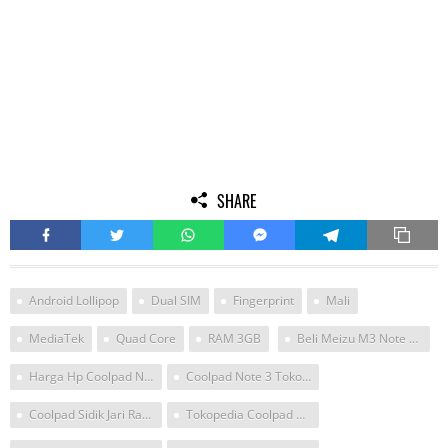
SHARE
Android Lollipop
Dual SIM
Fingerprint
Mali
MediaTek
Quad Core
RAM 3GB
Beli Meizu M3 Note Tokopedia
Harga Hp Coolpad Note 3 Lite Indonesia
Coolpad Note 3 Tokopedia
Coolpad Sidik Jari Ram 3 Gb
Tokopedia Coolpad Note 3