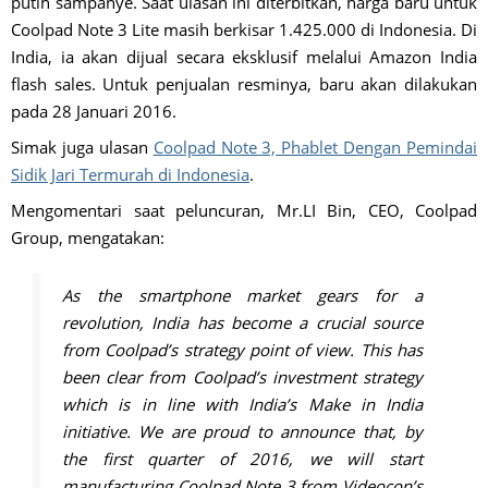
putih sampanye. Saat ulasan ini diterbitkan, harga baru untuk
Coolpad Note 3 Lite masih berkisar 1.425.000 di Indonesia. Di
India, ia akan dijual secara eksklusif melalui Amazon India
flash sales. Untuk penjualan resminya, baru akan dilakukan
pada 28 Januari 2016.
Simak juga ulasan
Coolpad Note 3, Phablet Dengan Pemindai
Sidik Jari Termurah di Indonesia
.
Mengomentari saat peluncuran, Mr.LI Bin, CEO, Coolpad
Group, mengatakan:
As the smartphone market gears for a
revolution, India has become a crucial source
from Coolpad’s strategy point of view. This has
been clear from Coolpad’s investment strategy
which is in line with India’s Make in India
initiative. We are proud to announce that, by
the first quarter of 2016, we will start
manufacturing Coolpad Note 3 from Videocon’s