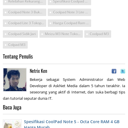
Kelebihan Kekurangan Coolpad Lite M3
Spesifikasi Coolpad Ram 3gb
Coolpad Note 3 Bukalapak
Coolpad Note 3 Lite Tokopedia
Coolpad Lite 3 Tokopedia
Harga Coolpad Ram 3gb
Coolpad Sidik Jari
Meizu M3 Note Tokopedia
Coolpad M3
Colpad M3
Tentang Penulis
Netrix Ken
Bekerja sebagai System Administrator dan Web
Developer di AskNet Media dalam 5 tahun terakhir. Ia
seseorang yang aktif di Internet, dan suka berbagi tips
dan tutorial seputar dunia IT.
Baca Juga
Spesifikasi CoolPad Note 5 - Octa Core RAM 4 GB
Harga Murah