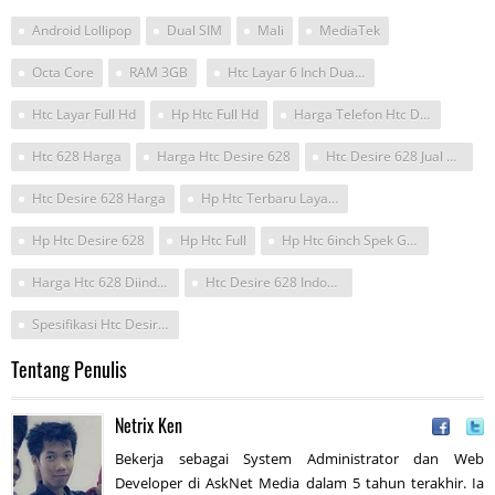
Android Lollipop
Dual SIM
Mali
MediaTek
Octa Core
RAM 3GB
Htc Layar 6 Inch Dua Sim Ram 3
Htc Layar Full Hd
Hp Htc Full Hd
Harga Telefon Htc Desire 628 Rm650
Htc 628 Harga
Harga Htc Desire 628
Htc Desire 628 Jual Baterai
Htc Desire 628 Harga
Hp Htc Terbaru Layar Full Hd
Hp Htc Desire 628
Hp Htc Full
Hp Htc 6inch Spek Gahar April 2017
Harga Htc 628 Diindonesia 2017
Htc Desire 628 Indonesia
Spesifikasi Htc Desire 628
Tentang Penulis
Netrix Ken
Bekerja sebagai System Administrator dan Web
Developer di AskNet Media dalam 5 tahun terakhir. Ia