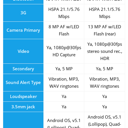
HSPA 21.1/5.76
HSPA 21.1/5.76
3G
Mbps
Mbps
8 MP AF w/LED
13 MP AF w/LED
Camera Primary
Flash
Flash (rear)
Ya, 1080p@30fps
Ya, 1080p@30fps
Video
stereo sound rec.,
HD Capture
HDR
Secondary
Ya, 5 MP
Ya, 5 MP
Vibration, MP3,
Vibration, MP3,
Sound Alert Type
WAV ringtones
WAV ringtones
Loudspeaker
Ya
Ya
3.5mm jack
Ya
Ya
Android OS, v5.1
Android OS, v5.1
(Lollipop), Quad-
(Lollipop), Quad-