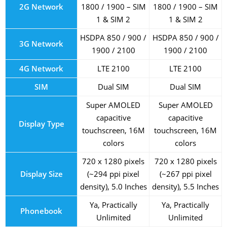
2G Network
1800 / 1900 – SIM
1800 / 1900 – SIM
1 & SIM 2
1 & SIM 2
HSDPA 850 / 900 /
HSDPA 850 / 900 /
3G Network
1900 / 2100
1900 / 2100
4G Network
LTE 2100
LTE 2100
SIM
Dual SIM
Dual SIM
Super AMOLED
Super AMOLED
capacitive
capacitive
Display Type
touchscreen, 16M
touchscreen, 16M
colors
colors
720 x 1280 pixels
720 x 1280 pixels
Display Size
(~294 ppi pixel
(~267 ppi pixel
density), 5.0 Inches
density), 5.5 Inches
Ya, Practically
Ya, Practically
Phonebook
Unlimited
Unlimited