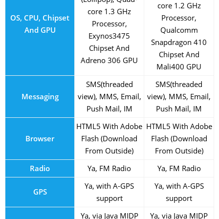
core 1.2 GHz
core 1.3 GHz
OS, CPU, Chipset
Processor,
Processor,
And GPU
Qualcomm
Exynos3475
Snapdragon 410
Chipset And
Chipset And
Adreno 306 GPU
Mali400 GPU
SMS(threaded
SMS(threaded
Messaging
view), MMS, Email,
view), MMS, Email,
Push Mail, IM
Push Mail, IM
HTML5 With Adobe
HTML5 With Adobe
Browser
Flash (Download
Flash (Download
From Outside)
From Outside)
Radio
Ya, FM Radio
Ya, FM Radio
Ya, with A-GPS
Ya, with A-GPS
GPS
support
support
Ya, via Java MIDP
Ya, via Java MIDP