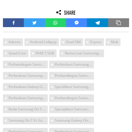
SHARE
Adreno
Android Lollipop
Dual SIM
Exynos
Mali
Quad Core
RAM 1.5GB
Nama Lain Samsung Z7
Perbandingan Samsung On5 Dan On7
Perbedaan Samsung On7 Dan On5
Perbedaan Samsung On 5 Dan On 7
Perbandingan Samsung.on 2 On 7
Perbedaan Galaxy On7 Dan On5
Spesifikasi Samsung Galaxy On7
Perbedaan Samsung Galaxy On5 Dab On7
Perbandingan Samsung Galaxy On5 Dan Samsung Galaxy On7
Beda Samsung On 5 Dan On 7
Spesipikasi Samsung On 7
Samsung On 7 Vs Samsung Galaxy On 5
Samsung Galaxy On5 Vs On7
Perbedaan Samsyng Galaxy On 5 Dan On 7
Perbedaan Samsung Galaxy On5 Dan On7