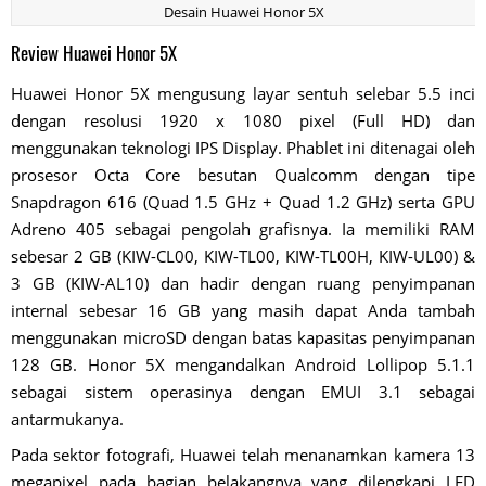
Desain Huawei Honor 5X
Review Huawei Honor 5X
Huawei Honor 5X mengusung layar sentuh selebar 5.5 inci
dengan resolusi 1920 x 1080 pixel (Full HD) dan
menggunakan teknologi IPS Display. Phablet ini ditenagai oleh
prosesor Octa Core besutan Qualcomm dengan tipe
Snapdragon 616 (Quad 1.5 GHz + Quad 1.2 GHz) serta GPU
Adreno 405 sebagai pengolah grafisnya. Ia memiliki RAM
sebesar 2 GB (KIW-CL00, KIW-TL00, KIW-TL00H, KIW-UL00) &
3 GB (KIW-AL10) dan hadir dengan ruang penyimpanan
internal sebesar 16 GB yang masih dapat Anda tambah
menggunakan microSD dengan batas kapasitas penyimpanan
128 GB. Honor 5X mengandalkan Android Lollipop 5.1.1
sebagai sistem operasinya dengan EMUI 3.1 sebagai
antarmukanya.
Pada sektor fotografi, Huawei telah menanamkan kamera 13
megapixel pada bagian belakangnya yang dilengkapi LED