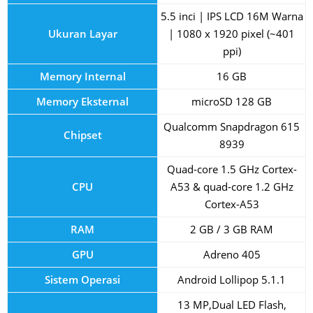
5.5 inci | IPS LCD 16M Warna
Ukuran Layar
| 1080 x 1920 pixel (~401
ppi)
Memory Internal
16 GB
Memory Eksternal
microSD 128 GB
Qualcomm Snapdragon 615
Chipset
8939
Quad-core 1.5 GHz Cortex-
CPU
A53 & quad-core 1.2 GHz
Cortex-A53
RAM
2 GB / 3 GB RAM
GPU
Adreno 405
Sistem Operasi
Android Lollipop 5.1.1
13 MP,Dual LED Flash,