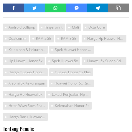
Android Lollipop
Fingerprint
Mali
Octa Core
Qualcomm
RAM 2GB
RAM 3GB
Harga Hp Huawei Honor 5x
Kelebihan & Kekurangan Huawei Honor 5xplay
Spek Huawei Honor Kiw-L24
Hp Huawei Honor 5x
Spek Huawei 5x
Huawei 5x Sudah Ada Di Konter ?
Harga Huawei Honor 5X
Huawei Honor 5x Plus
Xiaomi 5x Kekurangan
Huawei Honor 5x Review Indonesia
Harga Hp Huawai 5x
Lokasi Penjualan Hp Honor 6x
Https Www Spesifikasiharga Com Spesifikasi Harga Huawei Honor 5x Kelebihan Kekurangan
Kelemahan Honor 5x
Harga Baru Huawaei Honor 5x 2gb Terbaru Di Indonesia
Tentang Penulis